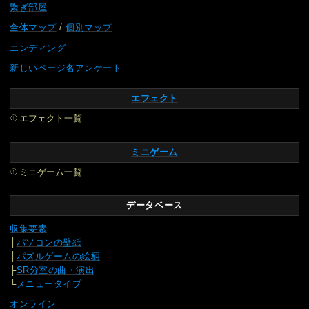
繋ぎ部屋
全体マップ
/
個別マップ
エンディング
新しいページ名アンケート
エフェクト
エフェクト一覧
ミニゲーム
ミニゲーム一覧
データベース
収集要素
├
パソコンの壁紙
├
パズルゲームの絵柄
├
SR分室の曲・演出
└
メニュータイプ
オンライン