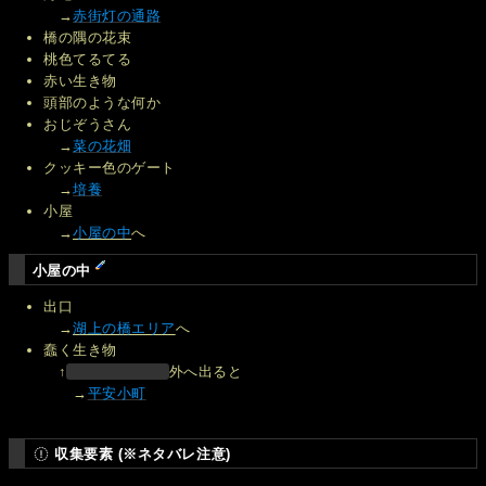
→
赤街灯の通路
橋の隅の花束
桃色てるてる
赤い生き物
頭部のような何か
おじぞうさん
→
菜の花畑
クッキー色のゲート
→
培養
小屋
→
小屋の中
へ
小屋の中
出口
→
湖上の橋エリア
へ
蠢く生き物
↑
外へ出ると
→
平安小町
収集要素 (※ネタバレ注意)