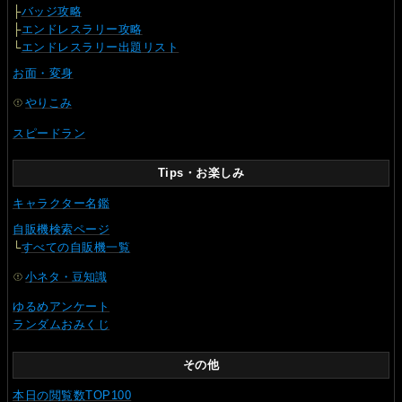
├
バッジ攻略
├
エンドレスラリー攻略
└
エンドレスラリー出題リスト
お面・変身
やりこみ
スピードラン
Tips・お楽しみ
キャラクター名鑑
自販機検索ページ
└
すべての自販機一覧
小ネタ・豆知識
ゆるめアンケート
ランダムおみくじ
その他
本日の閲覧数TOP100