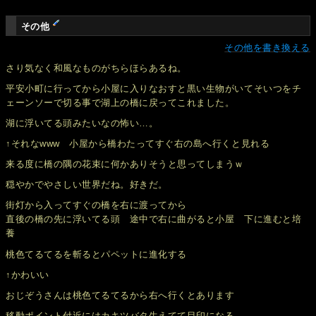
その他
その他を書き換える
さり気なく和風なものがちらほらあるね。
平安小町に行ってから小屋に入りなおすと黒い生物がいてそいつをチ
ェーンソーで切る事で湖上の橋に戻ってこれました。
湖に浮いてる頭みたいなの怖い…。
↑それなwww 小屋から橋わたってすぐ右の島へ行くと見れる
来る度に橋の隅の花束に何かありそうと思ってしまうｗ
穏やかでやさしい世界だね。好きだ。
街灯から入ってすぐの橋を右に渡ってから
直後の橋の先に浮いてる頭 途中で右に曲がると小屋 下に進むと培
養
桃色てるてるを斬るとパペットに進化する
↑かわいい
おじぞうさんは桃色てるてるから右へ行くとあります
移動ポイント付近にはカキツバタ生えてて目印になる