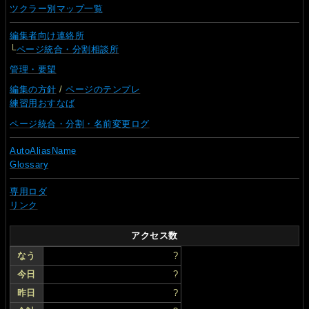
ツクラー別マップ一覧
編集者向け連絡所
└
ページ統合・分割相談所
管理・要望
編集の方針
/
ページのテンプレ
練習用おすなば
ページ統合・分割・名前変更ログ
AutoAliasName
Glossary
専用ロダ
リンク
アクセス数
なう
?
今日
?
昨日
?