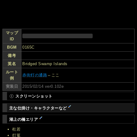
マップ
ID
BGM
0165C
備考
英名
Bridged Swamp Islands
ルート
赤街灯の通路
⇔ここ
例
実装日
2015/02/14 ver0.102e
スクリーンショット
主な仕掛け・キャラクターなど
湖上の橋エリア
杜若
灯篭