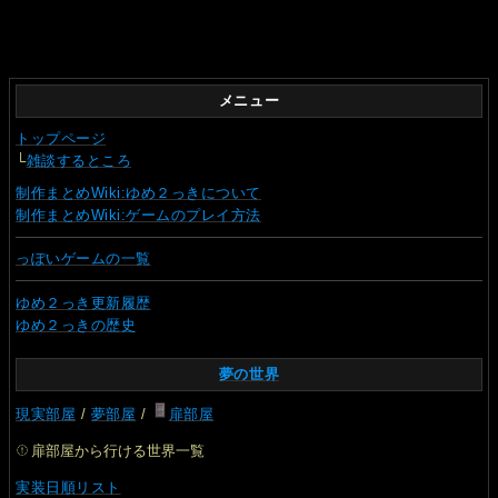
メニュー
トップページ
└
雑談するところ
制作まとめWiki:ゆめ２っきについて
制作まとめWiki:ゲームのプレイ方法
っぽいゲームの一覧
ゆめ２っき更新履歴
ゆめ２っきの歴史
夢の世界
現実部屋
/
夢部屋
/
扉部屋
扉部屋から行ける世界一覧
実装日順リスト