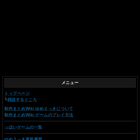
メニュー
トップページ
└
雑談するところ
制作まとめWiki:ゆめ２っきについて
制作まとめWiki:ゲームのプレイ方法
っぽいゲームの一覧
ゆめ２っき更新履歴