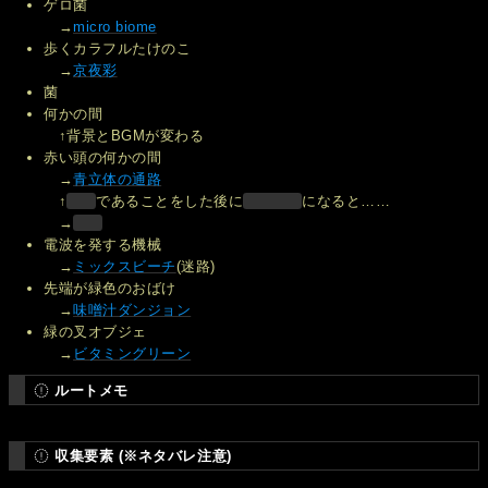
ゲロ菌
→
micro biome
歩くカラフルたけのこ
→
京夜彩
菌
何かの間
↑背景とBGMが変わる
赤い頭の何かの間
→
青立体の通路
↑
であることをした後に
になると……
→
電波を発する機械
→
ミックスビーチ
(迷路)
先端が緑色のおばけ
→
味噌汁ダンジョン
緑の叉オブジェ
→
ビタミングリーン
ルートメモ
収集要素 (※ネタバレ注意)