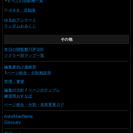
└
すべての自販機一覧
小ネタ・豆知識
ゆるめアンケート
ランダムおみくじ
その他
本日の閲覧数TOP100
ツクラー別マップ一覧
編集者向け連絡所
└
ページ統合・分割相談所
管理・要望
編集の方針
/
ページのテンプレ
練習用おすなば
ページ統合・分割・名前変更ログ
AutoAliasName
Glossary