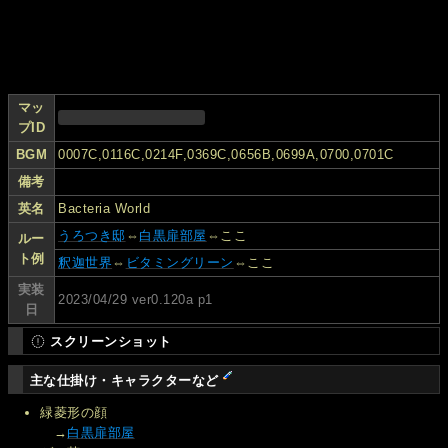
マッ
プID
BGM
0007C,0116C,0214F,0369C,0656B,0699A,0700,0701C
備考
英名
Bacteria World
うろつき邸
⇔
白黒扉部屋
⇔ここ
ルー
ト例
釈迦世界
⇔
ビタミングリーン
⇔ここ
実装
2023/04/29 ver0.120a p1
日
スクリーンショット
主な仕掛け・キャラクターなど
緑菱形の顔
→
白黒扉部屋