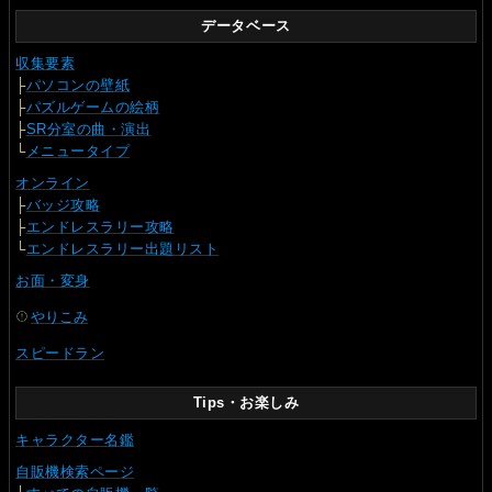
データベース
収集要素
├
パソコンの壁紙
├
パズルゲームの絵柄
├
SR分室の曲・演出
└
メニュータイプ
オンライン
├
バッジ攻略
├
エンドレスラリー攻略
└
エンドレスラリー出題リスト
お面・変身
やりこみ
スピードラン
Tips・お楽しみ
キャラクター名鑑
自販機検索ページ