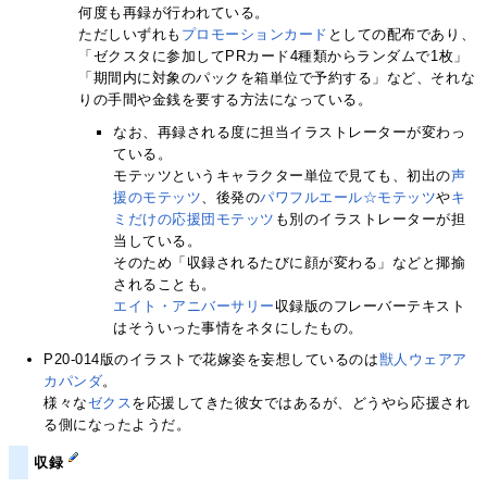
何度も再録が行われている。
ただしいずれも
プロモーションカード
としての配布であり、
「ゼクスタに参加してPRカード4種類からランダムで1枚」
「期間内に対象のパックを箱単位で予約する」など、それな
りの手間や金銭を要する方法になっている。
なお、再録される度に担当イラストレーターが変わっ
ている。
モテッツというキャラクター単位で見ても、初出の
声
援のモテッツ
、後発の
パワフルエール☆モテッツ
や
キ
ミだけの応援団モテッツ
も別のイラストレーターが担
当している。
そのため「収録されるたびに顔が変わる」などと揶揄
されることも。
エイト・アニバーサリー
収録版のフレーバーテキスト
はそういった事情をネタにしたもの。
P20-014版のイラストで花嫁姿を妄想しているのは
獣人ウェアア
カパンダ
。
様々な
ゼクス
を応援してきた彼女ではあるが、どうやら応援され
る側になったようだ。
収録