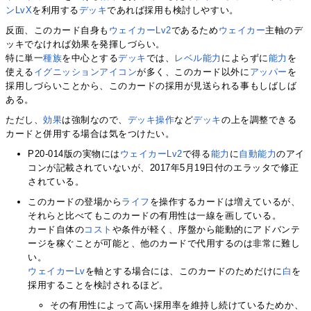
ンLvX
を利用する
デッキ
であれば採用も検討しやすい。
反面、このカード自身も
ウェイカーLv2
であるため
ウェイカー
主軸のデ
ッキでなければ効果を発揮しづらい。
特に単一
種族
を中心とする
デッキ
では、
レベル能力
によらずに
能力
を
使える
イグニッションアイコン
が多く、このカード以外に
アッパー
を
採用しづらいことから、このカードの採用が見送られる事もしばしば
ある。
ただし、
効果
は強制なので、
デッキ操作
など
デッキ
の上を調整できる
カードと併用する場合は気をつけたい。
P20-014版の実物には
ウェイカーLv2
で得る
能力
に
自動能力
のアイ
コンが記載されていないが、2017年5月19日付のエラッタで修正
されている。
このカードの登場から
ライフ
を操作するカードは増えているが、
それらと比べてもこのカードの有用性は一線を画している。
カード自体の
コスト
や条件が軽く、序盤から能動的にアドバンテ
ージを稼ぐことが可能と、他のカードで代用するのは非常に難し
い。
ウェイカーLv
を軸とする場合には、このカードのためだけに
白
を
採用することを検討されるほど。
その有用性によって高い採用率を維持し続けているためか、