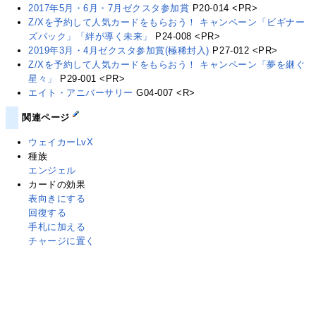
2017年5月・6月・7月ゼクスタ参加賞
P20-014 <PR>
Z/Xを予約して人気カードをもらおう！ キャンペーン「ビギナー
ズパック」「絆が導く未来」
P24-008 <PR>
2019年3月・4月ゼクスタ参加賞(極稀封入)
P27-012 <PR>
Z/Xを予約して人気カードをもらおう！ キャンペーン「夢を継ぐ
星々」
P29-001 <PR>
エイト・アニバーサリー
G04-007 <R>
関連ページ
ウェイカーLvX
種族
エンジェル
カードの効果
表向きにする
回復する
手札に加える
チャージに置く