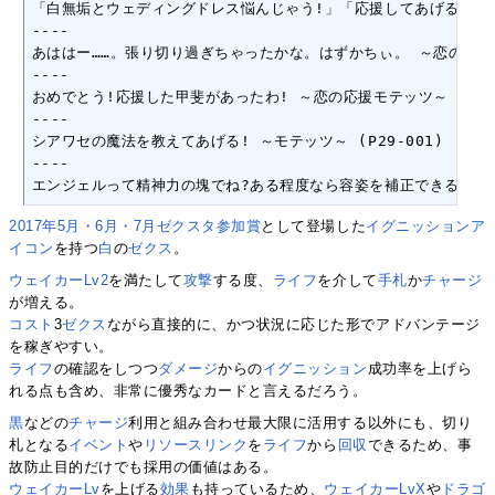
「白無垢とウェディングドレス悩んじゃう!」「応援してあげるけどさすが
----

あははー……。張り切り過ぎちゃったかな。はずかちぃ。 ～恋の応援モテッ
----

おめでとう!応援した甲斐があったわ! ～恋の応援モテッツ～ (P27-0
----

シアワセの魔法を教えてあげる! ～モテッツ～ (P29-001)

----

エンジェルって精神力の塊でね?ある程度なら容姿を補正できるの。ある
2017年5月・6月・7月ゼクスタ参加賞
として登場した
イグニッションア
イコン
を持つ
白
の
ゼクス
。
ウェイカーLv2
を満たして
攻撃
する度、
ライフ
を介して
手札
か
チャージ
が増える。
コスト
3
ゼクス
ながら直接的に、かつ状況に応じた形でアドバンテージ
を稼ぎやすい。
ライフ
の確認をしつつ
ダメージ
からの
イグニッション
成功率を上げら
れる点も含め、非常に優秀なカードと言えるだろう。
黒
などの
チャージ
利用と組み合わせ最大限に活用する以外にも、切り
札となる
イベント
や
リソースリンク
を
ライフ
から
回収
できるため、事
故防止目的だけでも採用の価値はある。
ウェイカーLv
を上げる
効果
も持っているため、
ウェイカーLvX
や
ドラゴ