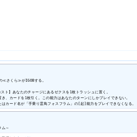
≪さくら≫がIGOBする。

コスト】あなたのチャージにあるゼクスを1枚トラッシュに置く。

き、カードを1枚引く。この能力はあなたのターンにしかプレイできない。

たはカード名が「手乗り霊鳥フォスフラム」の[起]能力をプレイできなくなる。
ラム～