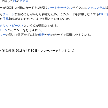
で登場した
白
の
ゼクス
。
ーがIGOBした際にカードを1枚引く
パートナーゼクス
サイクルの
フォスフラム
も
チャージ
に触ることがかなり得意なため、このカードを採用しなくても
IGO
た
手札
補充が多いためそこまで有用ともいえないか。
クリッドビースト
という点が個性といえる。
オーン
のカウントをあげやすい。
マー
の能力を阻害せずに別の
種族
や
色
のカードを採用しやすくなる。
<F> (有効期限:2018年4月30日・フレーバーテキストなし)