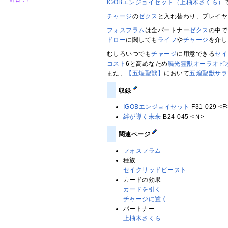
IGOBエンジョイセット（上柚木さくら）
チャージ
の
ゼクス
と入れ替わり、プレイヤ
フォスフラム
は全パートナー
ゼクス
の中で
ドロー
に関しても
ライフ
や
チャージ
を介し
むしろいつでも
チャージ
に用意できる
セイ
コスト
6と高めなため
暁光霊獣オーラオピ
また、
【五煌聖獣】
において
五煌聖獣サラ
収録
IGOBエンジョイセット
F31-029 
絆が導く未来
B24-045 <Ｎ>
関連ページ
フォスフラム
種族
セイクリッドビースト
カードの効果
カードを引く
チャージに置く
パートナー
上柚木さくら