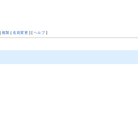
|
複製
|
名前変更
] [
ヘルプ
]