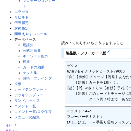
プロモーションカー
ド
エラッタ
リビルド
伝説指定
封神指定
間違えやすいルール
データベース
読み：てのりれいちょうふぉすふらむ
用語集
公式用語集
製品版・フリーカード版
キーワード能力
種族
ゼクス

カードの効果
6/白/セイクリッドビースト/9000

デッキ集
[自]【有効】チャージ【誘発】あなたの
戦術・プレイング
　　【効果】カードを1枚引く。

投票
[起]【P】≪さくら≫【有効】手札【
カードテンプレート
　　【効果】このカードをチャージに置
デッキテンプレート
　　　　　　ターン終了時まで、あな
サンドボックス
コメント一覧
イラスト：A=g

コメント一覧/ログ保存
フレーバーテキスト：

メニューの編集
ぴよ。ぴよ。　～手乗り霊鳥フォスフ
今日：
?
昨日：
?