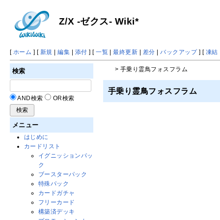
Z/X -ゼクス- Wiki*
[
ホーム
] [
新規
|
編集
|
添付
] [
一覧
|
最終更新
|
差分
|
バックアップ
] [
凍結
> 手乗り霊鳥フォスフラム
検索
手乗り霊鳥フォスフラム
AND検索
OR検索
メニュー
はじめに
カードリスト
イグニッションパッ
ク
ブースターパック
特殊パック
カードガチャ
フリーカード
構築済デッキ