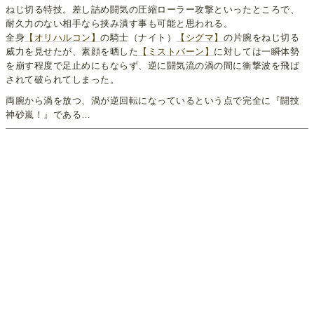
ねじ切る特技。差し詰め闘気の圧縮ローラー攻撃といったところで、
耐久力のない相手なら挟み潰す事も可能と思われる。
全身
【オリハルコン】
の騎士（ナイト）
【シグマ】
の片腕をねじ切る
威力を見せたが、素顔を晒した
【ミストバーン】
に対しては一瞬体勢
を崩す程度で足止めにもならず、逆に闘気流の渦の間に衝撃波を飛ば
されて破られてしまった。
両腕から渦を放つ、渦が逆回転になっているという点で完全に『闘技
神砂嵐！』である…