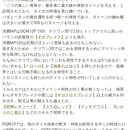
「二つの激しい竜巻が、敵全体に最大級の体技ダメージを与える」と
説明されており、ダイ大の特徴を受け継いでいる。
バギとベタンの複合属性を持つ唯一の体技であり、ダメージの触れ幅
は大きいが最大で350ものダメージを与える。
消費MPはDQMJ2Pで60、テリワン3Dで110とトップクラスに高いが、
バランの必殺技の
【ギガブレイク】
よりも強力。
消費MP110は百獣の王という意味もあるのかもしれない。
強すぎたためか、テリワン3Dではこれを習得するためにデメリット特
性を取得しなければならなくなっている。
ちなみにテリワン3Dにおいてこれを習得できるスキルは5つあるが、そ
のいずれも
【ヘロヘロ】
か
【強者のよゆう】
を持たされるので、低確
率とはいえ行動不能になるのを覚悟すること。
クロコダインにも何らかのデメリット特性が付いてしまったのかもし
れない。
イルルカではスキルにデメリット特性が付く事が無くなった上、相変
わらずギガブレイクや更には
【ギガクロスブレイク】
以上の威力を叩
き出す。獣王は竜の騎士をも越えたか。
【邪神レオソード】
、
【スラ忍レッド】
、
【マンモデウス】
、
【いか
りのご老公】
などのスキルで習得できる。
DQMJ3では、他のダイ大由来の呪文・特技が続投する中この特技だけ
は削除されてしまい、DQMJ3Pではついにダイ大がモンスターズに本