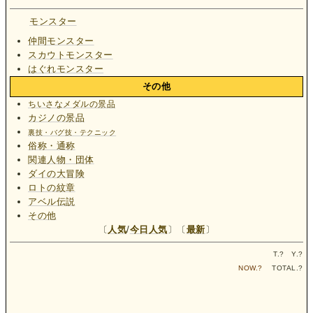
モンスター
仲間モンスター
スカウトモンスター
はぐれモンスター
その他
ちいさなメダルの景品
カジノの景品
裏技・バグ技・テクニック
俗称・通称
関連人物・団体
ダイの大冒険
ロトの紋章
アベル伝説
その他
〔
人気
/
今日人気
〕〔
最新
〕
T.
?
Y.
?
NOW.
?
TOTAL.
?