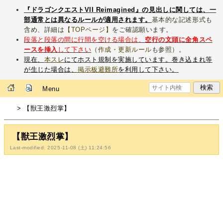
『ドラゴンクエストVII Reimagined』の見出しに関しては、一
部通常とは異なるルールが適用されます。
基本的な記述形式も
含め、詳細は
【TOPページ】
をご確認願います。
段落と段落の間に行間を空ける場合は、
空行の文頭に全角スペ
ースを挿入
して下さい
（
作成・更新ルール
も参照）。
現在、
本スレ
にてホスト規制を実施しています。巻き込まれ等
が生じた場合は、
掲示板避難所
を利用して下さい。
Menu
> 【獣王激烈掌】
【獣王激烈掌】
Last-modified: 2025-11-08 (土) 11:24:56