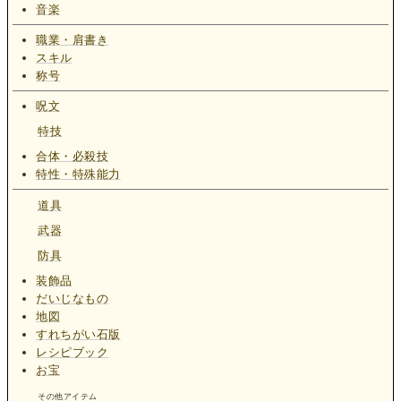
音楽
職業・肩書き
スキル
称号
呪文
特技
合体・必殺技
特性・特殊能力
道具
武器
防具
装飾品
だいじなもの
地図
すれちがい石版
レシピブック
お宝
その他アイテム