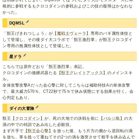
格的に参戦するもクロコダインの参戦およびこの技の復帰はかなわな
かった。
DQMSL
「獣王げきれつしょう」が
【魔戦士ヴェーラ】
専用のバギ属性体技と
して登場し、その後ダイ大コラボで「獣王激烈掌」が獣王クロコダイ
ン専用の無属性体技として登場した。
星ドラ
こちらでは原作どおり「獣王激烈掌」表記。
クロコダインの後継武器たる
【獣王グレイトアックス】
のメインスキ
ル。
全体攻撃攻撃Aだった会心撃に対してこちらは補助特技Aの単体攻撃
で、最大威力570％、CT22秒で75％で休み状態にする効果が付く。会
心判定もあり。
ダイの大冒険
獣王
【クロコダイン】
が、死の大地での決戦を前に
【バルジ島】
の大
渦の中での特訓であみ出した必殺技。
まず片手で
【獣王会心撃】
を放った後、もう片方の腕から逆回転の渦
を放ち、掌を捻って重ねてその2つの渦を激突させて相手を挟み込んで