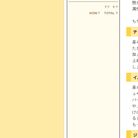
態
T.
?
Y.
?
属
NOW.
?
TOTAL.
?
ち
テ
基
た
加
上
し
イ
基
ュ
バ
や
け
る
も
ジ