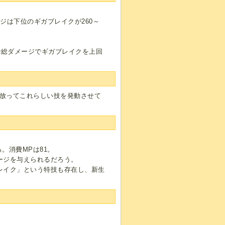
ジは下位のギガブレイクが260～
で総ダメージでギガブレイクを上回
を放ってこれらしい技を発動させて
る。消費MPは81。
ージを与えられるだろう。
レイク」という特技も存在し、新生