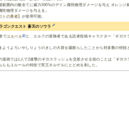
紫範囲内の敵全てに威力300%のデイン属性物理ダメージを与え オレンジ
属性物理ダメージを与える」
ロトの勇者】
が使用可能。
ラゴンクエスト 蒼天のソウラ
6巻で
ユルール
と、エルフの冒険者である読者投稿キャラクター「ギガス
。
まようよろいやしりょうのきしの大群を蹴散らしたことから対多数の特技
の漫画では1人で2連撃のギガスラッシュを交差させる技のことは「ギガスラ
ちらもユルールの特技で冥王ネルゲルにとどめを刺した。