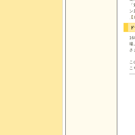
「
ン
【
ド
1
場
さ
こ
こ