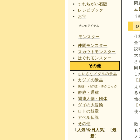
問
すれちがい石版
ム
レシピブック
う
お宝
その他アイテム
ジ
仕
モンスター
全
仲間モンスター
説
スカウトモンスター
大
はぐれモンスター
さ
その他
同
ちいさなメダルの景品
し
カジノの景品
【
え
裏技・バグ技・テクニック
俗称・通称
る
関連人物・団体
他
ダイの大冒険
【
ロトの紋章
使
アベル伝説
その他
敵
〔
人気
/
今日人気
〕〔
最
も
新
〕
メ