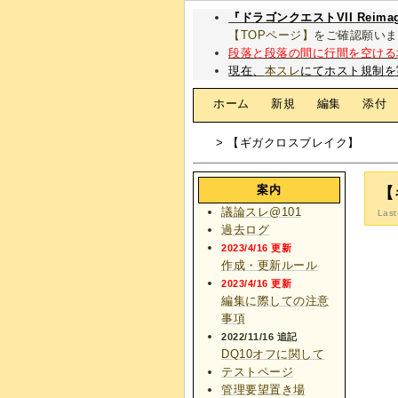
『ドラゴンクエストVII Rei
【TOPページ】
をご確認願いま
段落と段落の間に行間を空ける
現在、
本スレ
にてホスト規制を
[
ホーム
|
新規
|
編集
|
添付
> 【ギガクロスブレイク】
案内
【
議論スレ@101
Last
過去ログ
2023/4/16 更新
作成・更新ルール
2023/4/16 更新
編集に際しての注意
事項
2022/11/16 追記
DQ10オフに関して
テストページ
管理要望置き場