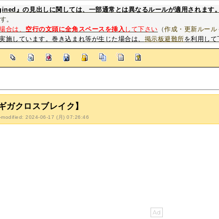
magined』の見出しに関しては、一部通常とは異なるルールが適用されます
す。
場合は、
空行の文頭に全角スペースを挿入
して下さい
（
作成・更新ルール
実施しています。巻き込まれ等が生じた場合は、
掲示板避難所
を利用して
]
ギガクロスブレイク】
-modified: 2024-06-17 (月) 07:26:46