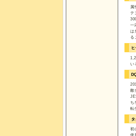
属
テ
3
一
は
る
ヒ
1
い
D
2
敵
J
ち
転
タ
初
使