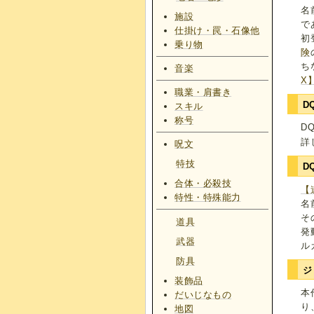
名
施設
で
仕掛け・罠・石像他
初
乗り物
険
ち
音楽
X
職業・肩書き
D
スキル
称号
D
詳
呪文
特技
D
合体・必殺技
【
特性・特殊能力
名
そ
道具
発
武器
ル
防具
ジ
装飾品
本
だいじなもの
り
地図