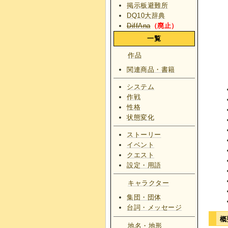
掲示板避難所
DQ10大辞典
DiffAna
（廃止）
一覧
作品
関連商品・書籍
システム
作戦
性格
状態変化
ストーリー
イベント
クエスト
設定・用語
キャラクター
集団・団体
台詞・メッセージ
概
地名・地形