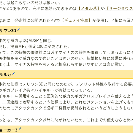
だけは起こらないのだけは救いか。
性が2つあるので、完全に無効化できるのは
【メタル系】
や
【サージタウ
なみに、発売前に公開されたPVで
【ギュメイ将軍】
が使用し、4桁にも及
リワン3D
本的な威力はDQMJ2Pと同じ。
だし、消費MPが固定100に変更された。
えて、この特技の修得前には必ずマイナスの特性を修得してしまうように
級体技を凌ぐ威力なので強いことは強いのだが、斬撃扱い故に普通に外れ
まう上、マイナス特性を考えると相変わらず使いやすいとは言い難い。
ルルカ
本的な仕様はテリワン3Dと同じなのだが、デメリット特性を取得する必要
やギガブレイク共々バイキルトが有効になっている。
イキルトを併用することで圧倒的な威力のギガクロスブレイクを使えるよ
、二回連続で攻撃するという仕様により、どれだけテンションを上げても
のためにアタックカンタで必ず二発目が反射されるというどうしようもな
）。
っとも、アタックカンタ以外に防がれないため、これまでの使えなさと比
ョーカー3