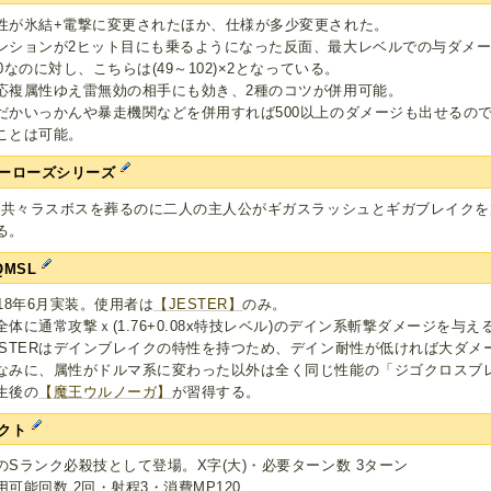
性が氷結+電撃に変更されたほか、仕様が多少変更された。
ンションが2ヒット目にも乗るようになった反面、最大レベルでの与ダメー
00なのに対し、こちらは(49～102)×2となっている。
応複属性ゆえ雷無効の相手にも効き、2種のコツが併用可能。
だかいっかんや暴走機関などを併用すれば500以上のダメージも出せるの
ことは可能。
ーローズシリーズ
,2共々ラスボスを葬るのに二人の主人公がギガスラッシュとギガブレイク
る。
QMSL
018年6月実装。使用者は
【JESTER】
のみ。
全体に通常攻撃ｘ(1.76+0.08x特技レベル)のデイン系斬撃ダメージを与え
ESTERはデインブレイクの特性を持つため、デイン耐性が低ければ大ダメ
なみに、属性がドルマ系に変わった以外は全く同じ性能の「ジゴクロスブ
生後の
【魔王ウルノーガ】
が習得する。
クト
のSランク必殺技として登場。X字(大)・必要ターン数 3ターン
用可能回数 2回・射程3・消費MP120