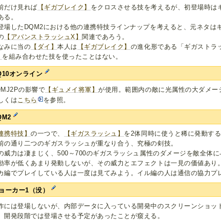
前だけ見れば
【ギガブレイク】
をクロスさせる技を考えるが、初登場時は
ある。
登場したDQM2における他の連携特技ラインナップを考えると、元ネタは
の
【アバンストラッシュX】
関連であろう。
なみに当の
【ダイ】
本人は
【ギガブレイク】
の進化形である「ギガストラ
】
を組み合わせた技を使ったことはない。
Q10オンライン
QMJ2Pの影響で
【ギュメイ将軍】
が使用。範囲内の敵に光属性の大ダメー
しくは
こちら
を参照。
QM2
連携特技】
の一つで、
【ギガスラッシュ】
を2体同時に使うと稀に発動す
前の通り二つのギガスラッシュが重なり合う、究極の剣技。
の威力は凄まじく、500～700のギガスラッシュ属性のダメージを敵全体
動率が低くあまり発動しないが、その威力とエフェクトは一見の価値あり
カ編でプレイしている人は一度は見てみよう。イル編の人は通信の協力プ
ョーカー1（没）
作には登場しないが、内部データに入っている開発中のスクリーンショッ
、開発段階では登場させる予定があったことが窺える。