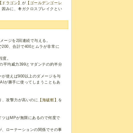
【ドラゴン】
が
【ゴールデンゴーレ
。因みに、
キ
ガクロスブレイクとい
ダメージを2回連続で与える。
00、合計で400とムラが非常に
程度。
の平均威力399とマダンテの約半分
が使えば900以上のダメージを与
AIが勝手に使ってしまうこともあ
り、攻撃力が高いのに
【海破斬】
を
イツはMPが無限にあるので何度で
が、ローテーションの関係でその事