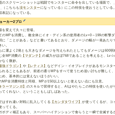
題のスクリーンショットは戦闘でモンスターに命令を出している場面で、
】
（こちらも
没モンスター
になっている）にこの特技を使おうとしている
誤表記になっている。
ョーカー2プロ
様を変えて久々に登場。
てのMPを消費し、敵全体にイオ・デイン系の使用者のLv+0～199の斬撃
明に「ことがある」などと書いてあるとおり、ダメージの幅が一発あたりで2
きい。
らに運よく2発とも大きなダメージを与えられたとしてもダメージは600弱
じ全MP消費の
【マダンテ】
の威力がほぼ768であることを考えると、Lv☆
かなく微妙。
最強ドラゴン】
や
【レティス】
などデイン・イオブレイクがあるモンスター
られることもあるが、前述の通りMPをすべて使うため追い討ちが難しく、
ため、基本的には覚えないほうがいい。
のMP全消費特技と同様、MPが150以上ないと使えない点にも注意。
キラーマジンガ】
のスキルで習得すると、AIはやたらこの特技を使いたが
ってくれない、ということもしばしばあった。
ではすれ違い対戦に乱入してくる
【カンダタワイフ】
が使ってくるが、コ
使ってくる。
ガボディ補正もあり、スーパーハイテンションで食らうと一瞬で全滅する