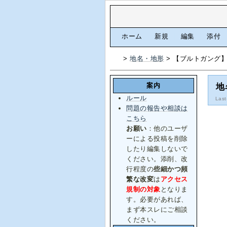
[
ホーム
|
新規
|
編集
|
添付
>
地名・地形
> 【ブルトガング
案内
地
ルール
Last
問題の報告や相談は
こちら
お願い
：他のユーザ
ーによる投稿を削除
したり編集しないで
ください。添削、改
行程度の
些細かつ頻
繁な改変
は
アクセス
規制の対象
となりま
す。必要があれば、
まず本スレにご相談
ください。