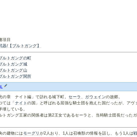
連項目
武器/【ブルトガング】
ブルトガングの町
ブルトガング城
ブルトガング山
ブルトガング関所
FL
光の章 ナイト編」で訪れる城下町。
セーラ
、
ガウェイン
の故郷。
つては「
ナイト
の国」と呼ばれる屈強な騎士団を抱えた国だったが、アヴ
半壊している。
ルトガング王家の関係者は第2王女であるセーラと、当時騎士団長だった
。
央の建物には
モーグリ
が2人おり、1人は召喚獣の情報を話し、もう1人は