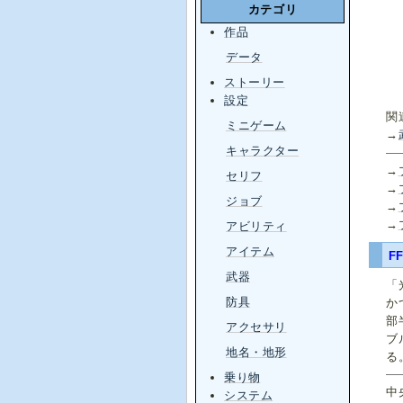
カテゴリ
作品
データ
ストーリー
設定
関
ミニゲーム
→
キャラクター
→
セリフ
→
ジョブ
→
→
アビリティ
アイテム
F
武器
「
防具
か
部
アクセサリ
ブ
地名・地形
る
乗り物
中
システム