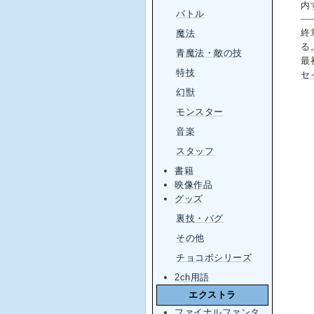
内
バトル
終
魔法
る
青魔法・敵の技
最
特技
セ
幻獣
モンスター
音楽
スタッフ
書籍
映像作品
グッズ
裏技・バグ
その他
チョコボシリーズ
2ch用語
エクストラ
ファイナルファンタ