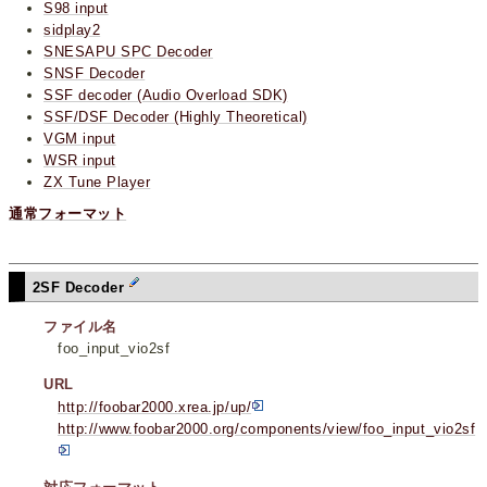
S98 input
sidplay2
SNESAPU SPC Decoder
SNSF Decoder
SSF decoder (Audio Overload SDK)
SSF/DSF Decoder (Highly Theoretical)
VGM input
WSR input
ZX Tune Player
通常フォーマット
2SF Decoder
ファイル名
foo_input_vio2sf
URL
http://foobar2000.xrea.jp/up/
http://www.foobar2000.org/components/view/foo_input_vio2sf