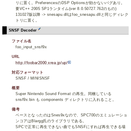
リに置く。PreferencesのDSP Optionsが効かないバグあり。
要VC++ 2005 SP1ランタイム(ver 8.0.50727.762のもの)
131027版以降 -> snesapu.dllはfoo_snesapu.dllと同じディレク
トリに置く。
SNSF Decoder
ファイル名
foo_input_snsf9x
URL
http://foobar2000.xrea.jp/up/
対応フォーマット
SNSF / MINISNSF
概要
Super Nintendo Sound Format の再生。同梱している
snsf9x.bin も components ディレクトリに入れること。
備考
ベースとなったのはSnes9xなので、SPC700のエミュレーショ
ンコアはBlargg氏のライブラリである。
SPCで正常に再生できない曲でもSNSFにすれば再生できる場