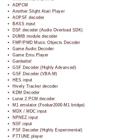
ADPCM
Another Slight Atari Player
AOPSF decoder
BASS input
DSF decoder (Audio Overload SDK)
DUMB module decoder
FMP/PMD Music Objects Decoder
Game Audio Decoder
Game Emu Player
Ganbatte!
GSF Decoder (Highly Advanced)
GSF Decoder (VBA-M)
HES input
Hively Tracker decoder
KDM Decoder
Lunar 2 PCM decoder
M1 emulator (Foobar2000-M1 bridge)
MDX / MDC input
NPNEZ input
NSF input
PSF Decoder (Highly Experimental)
PTTUNE player