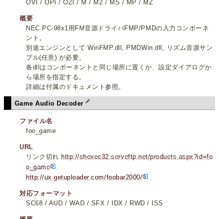
OVI / OPI / OZI / M / M2 / MS / MP / MZ
概要
NEC PC-98x1用FM音源ドライバFMP/PMDの入力コンポーネ
ント。
別途エンジンとして WinFMP.dll, PMDWin.dll, リズム音源サン
プル(任意) が必要。
各dllはコンポーネントと同じ場所に置くか、設定ダイアログか
ら場所を指定する。
詳細は付属のドキュメント参照。
Game Audio Decoder
ファイル名
foo_game
URL
リンク切れ
http://shexec32.serveftp.net/products.aspx?id=fo
o_game
http://ux.getuploader.com/foobar2000/
対応フォーマット
SC68 / AUD / WAD / SFX / IDX / RWD / ISS