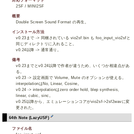
対応フォーマット
2SF / MINI2SF
概要
Double Screen Sound Format の再生。
インストール方法
v0.23まで -> 同梱されている vio2sf.bin も foo_input_vio2sfと
同じディレクトリに入れること。
v0.24以降 -> 通常通り。
備考
v0.23までとv0.24以降で作者が違うため、いくつか相違点があ
る。
v0.23 -> 設定画面で Volume, Mute のオプションが使える。
interpolationはNo, Linear, Cosine。
v0.24 -> interpolationはzero order hold, blep synthesis,
linear, cubic, sinc。
v0.25以降から、エミュレーションコアがvio2sf->2sf2wavに変
更された。
64th Note (LazyUSF)
ファイル名