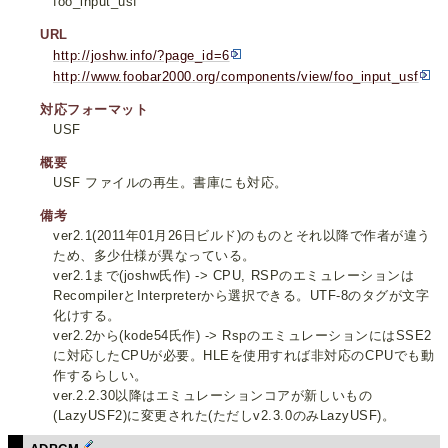
foo_input_usf
URL
http://joshw.info/?page_id=6
http://www.foobar2000.org/components/view/foo_input_usf
対応フォーマット
USF
概要
USF ファイルの再生。書庫にも対応。
備考
ver2.1(2011年01月26日ビルド)のものとそれ以降で作者が違う
ため、多少仕様が異なっている。
ver2.1まで(joshw氏作) -> CPU, RSPのエミュレーションは
RecompilerとInterpreterから選択できる。UTF-8のタグが文字
化けする。
ver2.2から(kode54氏作) -> RspのエミュレーションにはSSE2
に対応したCPUが必要。HLEを使用すれば非対応のCPUでも動
作するらしい。
ver.2.2.30以降はエミュレーションコアが新しいもの
(LazyUSF2)に変更された(ただしv2.3.0のみLazyUSF)。