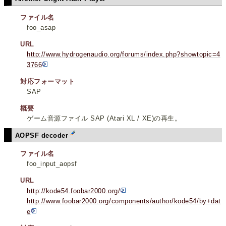
ファイル名
foo_asap
URL
http://www.hydrogenaudio.org/forums/index.php?showtopic=4
3766
対応フォーマット
SAP
概要
ゲーム音源ファイル SAP (Atari XL / XE)の再生。
AOPSF decoder
ファイル名
foo_input_aopsf
URL
http://kode54.foobar2000.org/
http://www.foobar2000.org/components/author/kode54/by+dat
e