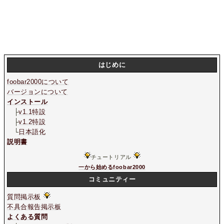
はじめに
foobar2000について
バージョンについて
インストール
├
v1.1特設
├
v1.2特設
└
日本語化
説明書
チュートリアル
一から始めるfoobar2000
コミュニティー
質問掲示板
不具合報告掲示板
よくある質問