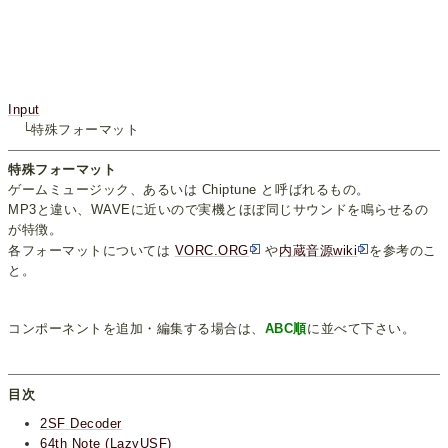
Input
└特殊フォーマット
特殊フォーマット
ゲームミュージック、あるいは Chiptune と呼ばれるもの。
MP3と違い、WAVEに近いので実機とほぼ同じサウンドを鳴らせるの
が特徴。
各フォーマットについては
VORC.ORG
や
内蔵音源wiki
を参考のこ
と。
コンポーネントを追加・編集する場合は、
ABC順
に並べて下さい。
目次
2SF Decoder
64th Note (LazyUSF)