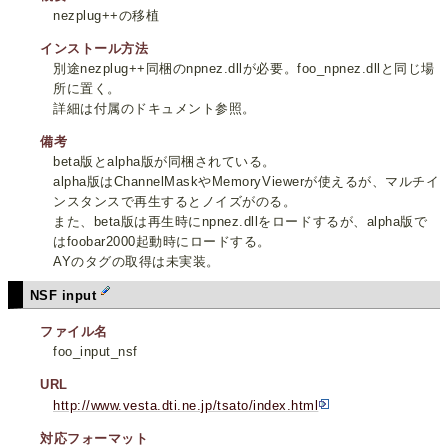
nezplug++の移植
インストール方法
別途nezplug++同梱のnpnez.dllが必要。foo_npnez.dllと同じ場
所に置く。
詳細は付属のドキュメント参照。
備考
beta版とalpha版が同梱されている。
alpha版はChannelMaskやMemoryViewerが使えるが、マルチイ
ンスタンスで再生するとノイズがのる。
また、beta版は再生時にnpnez.dllをロードするが、alpha版で
はfoobar2000起動時にロードする。
AYのタグの取得は未実装。
NSF input
ファイル名
foo_input_nsf
URL
http://www.vesta.dti.ne.jp/tsato/index.html
対応フォーマット