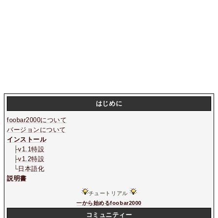
はじめに
foobar2000について
バージョンについて
インストール
├
v1.1特設
├
v1.2特設
└
日本語化
説明書
チュートリアル
一から始めるfoobar2000
コミュニティー