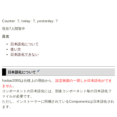
Counter:
?
, today:
?
, yesterday:
?
現在
?
人閲覧中
目次
日本語化について
使い方
日本語化できない
日本語化について
foobar2000は仕様上の理由から、
設定画面の一部しか日本語化ができ
ません
。
コンポーネントの日本語化には、別途コンポーネント毎の日本語化フ
ァイルが必要です。
ただし、インストーラーに同梱されているComponentsは日本語化され
ます。