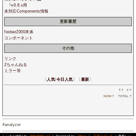
└
v0.8.x用
未対応Components情報
更新履歴
foobar2000本体
コンポーネント
その他
リンク
2ちゃんねる
ミラー等
〔
人気
/
今日人気
〕〔
最新
〕
T.
?
Y.
?
NOW.
?
TOTAL.
?
#analyzer
レンタルWIKI by
WIKIWIKI.jp*
/ Designed by
Olivia
/
広告について
/ 無料レン