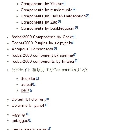
Components by Yirkha
Components by musicmusic
Components by Florian Heidenreich
Components by Zao
Components by bubbleguuum
foobar2000 Components by Case
Foobar2000 Plugins by skipyrich
Acropolis' Components
foobar2000 component by ssenna
foobar2000 components by kitahei
公式サイト 種類別 主なComponentsリンク
decoder
output
DSP
Default UI element
Columns UI panel
tagging
untagged
media library viewer