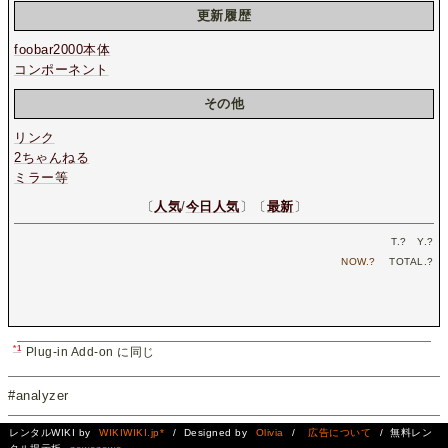
更新履歴
foobar2000本体
コンポーネント
その他
リンク
2ちゃんねる
ミラー等
〔
人気
/
今日人気
〕〔
最新
〕
T.
?
Y.
?
NOW.
?
TOTAL.
?
*1
Plug-in Add-on に同じ
#analyzer
レンタルWIKI by
WIKIWIKI.jp*
/ Designed by
Olivia
/
広告について
/ 無料レン