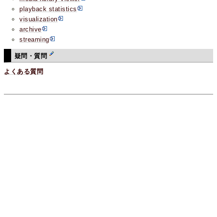
playback statistics
visualization
archive
streaming
疑問・質問
よくある質問