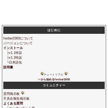
はじめに
foobar2000について
バージョンについて
インストール
├
v1.1特設
├
v1.2特設
└
日本語化
説明書
チュートリアル
一から始めるfoobar2000
コミュニティー
質問掲示板
不具合報告掲示板
よくある質問