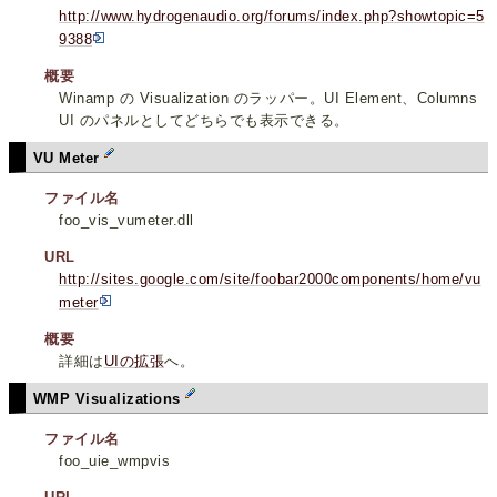
http://www.hydrogenaudio.org/forums/index.php?showtopic=5
9388
概要
Winamp の Visualization のラッパー。UI Element、Columns
UI のパネルとしてどちらでも表示できる。
VU Meter
ファイル名
foo_vis_vumeter.dll
URL
http://sites.google.com/site/foobar2000components/home/vu
meter
概要
詳細は
UIの拡張
へ。
WMP Visualizations
ファイル名
foo_uie_wmpvis