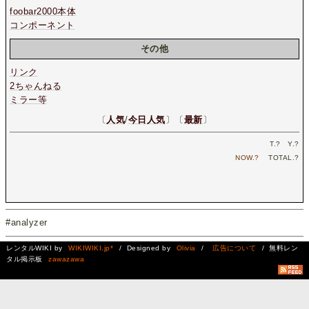
foobar2000本体
コンポーネント
その他
リンク
2ちゃんねる
ミラー等
〔
人気
/
今日人気
〕〔
最新
〕
T.
?
Y.
?
NOW.
?
TOTAL.
?
#analyzer
レンタルWIKI by
WIKIWIKI.jp*
/ Designed by
Olivia
/
広告について
/ 無料レン
タル掲示板
zawazawa