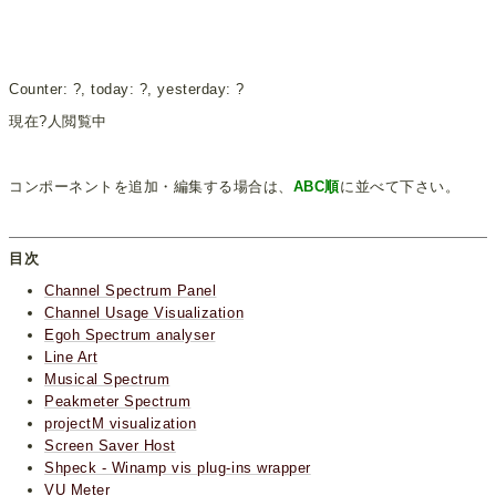
Counter:
?
, today:
?
, yesterday:
?
現在
?
人閲覧中
コンポーネントを追加・編集する場合は、
ABC順
に並べて下さい。
目次
Channel Spectrum Panel
Channel Usage Visualization
Egoh Spectrum analyser
Line Art
Musical Spectrum
Peakmeter Spectrum
projectM visualization
Screen Saver Host
Shpeck - Winamp vis plug-ins wrapper
VU Meter