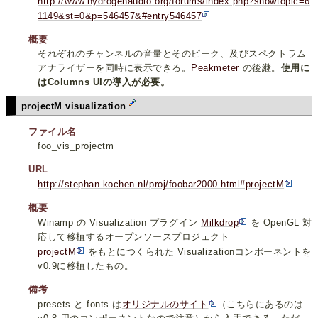
http://www.hydrogenaudio.org/forums/index.php?showtopic=6
1149&st=0&p=546457&#entry546457
概要
それぞれのチャンネルの音量とそのピーク、及びスペクトラム
アナライザーを同時に表示できる。
Peakmeter
の後継。
使用に
はColumns UIの導入が必要。
projectM visualization
ファイル名
foo_vis_projectm
URL
http://stephan.kochen.nl/proj/foobar2000.html#projectM
概要
Winamp の Visualization プラグイン
Milkdrop
を OpenGL 対
応して移植するオープンソースプロジェクト
projectM
をもとにつくられた Visualizationコンポーネントを
v0.9に移植したもの。
備考
presets と fonts は
オリジナルのサイト
（こちらにあるのは