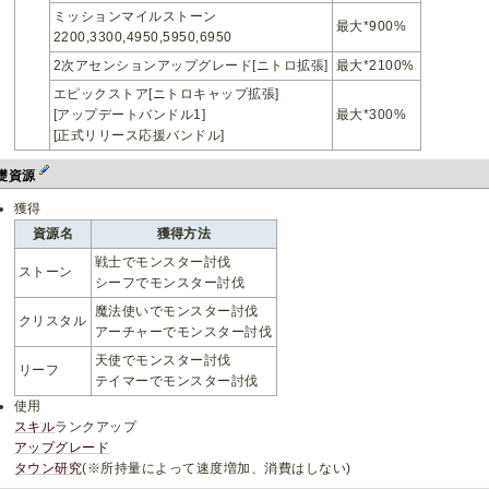
ミッションマイルストーン
最大*900%
2200,3300,4950,5950,6950
2次アセンションアップグレード[ニトロ拡張]
最大*2100%
エピックストア[ニトロキャップ拡張]
[アップデートバンドル1]
最大*300%
[正式リリース応援バンドル]
礎資源
獲得
資源名
獲得方法
戦士でモンスター討伐
ストーン
シーフでモンスター討伐
魔法使いでモンスター討伐
クリスタル
アーチャーでモンスター討伐
天使でモンスター討伐
リーフ
テイマーでモンスター討伐
使用
スキル
ランクアップ
アップグレード
タウン研究
(※所持量によって速度増加、消費はしない)