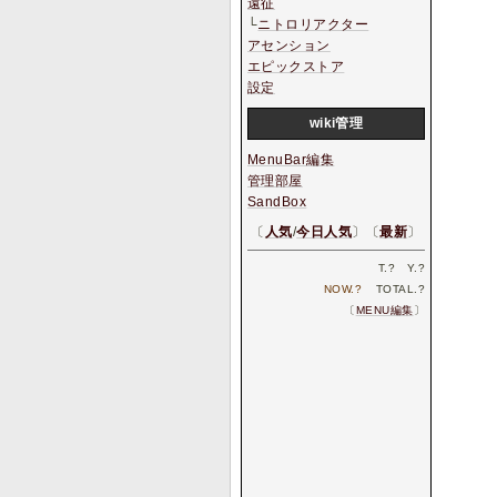
遠征
└
ニトロリアクター
アセンション
エピックストア
設定
wiki管理
MenuBar編集
管理部屋
SandBox
〔
人気
/
今日人気
〕〔
最新
〕
T.
?
Y.
?
NOW.
?
TOTAL.
?
〔
MENU編集
〕