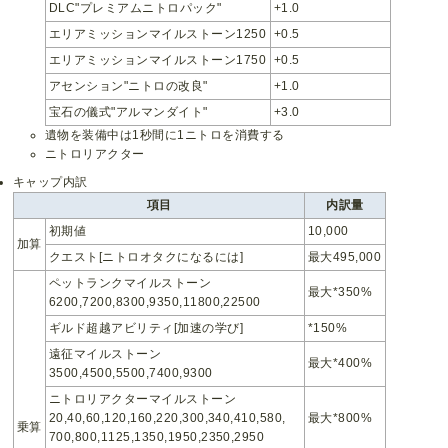
DLC"プレミアムニトロパック"
+1.0
エリアミッションマイルストーン1250
+0.5
エリアミッションマイルストーン1750
+0.5
アセンション"ニトロの改良"
+1.0
宝石の儀式"アルマンダイト"
+3.0
遺物を装備中は1秒間に1ニトロを消費する
ニトロリアクター
キャップ内訳
項目
内訳量
初期値
10,000
加算
クエスト[ニトロオタクになるには]
最大495,000
ペットランクマイルストーン
最大*350%
6200,7200,8300,9350,11800,22500
ギルド超越アビリティ[加速の学び]
*150%
遠征マイルストーン
最大*400%
3500,4500,5500,7400,9300
ニトロリアクターマイルストーン
20,40,60,120,160,220,300,340,410,580,
最大*800%
乗算
700,800,1125,1350,1950,2350,2950