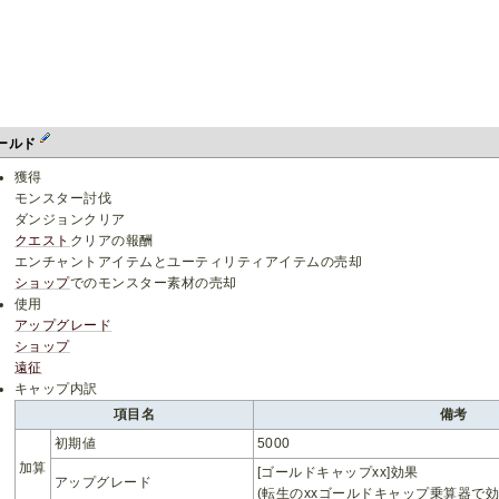
ールド
獲得
モンスター討伐
ダンジョンクリア
クエスト
クリアの報酬
エンチャントアイテムとユーティリティアイテムの売却
ショップ
でのモンスター素材の売却
使用
アップグレード
ショップ
遠征
キャップ内訳
項目名
備考
初期値
5000
加算
[ゴールドキャップxx]効果
アップグレード
(転生のxxゴールドキャップ乗算器で効