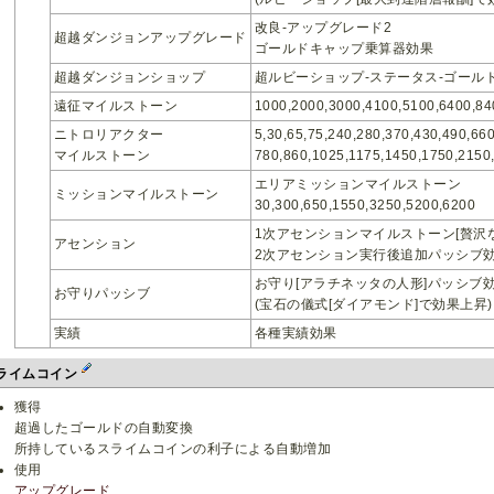
改良-アップグレード2
超越ダンジョンアップグレード
ゴールドキャップ乗算器効果
超越ダンジョンショップ
超ルビーショップ-ステータス-ゴール
遠征マイルストーン
1000,2000,3000,4100,5100,6400,84
ニトロリアクター
5,30,65,75,240,280,370,430,490,660
マイルストーン
780,860,1025,1175,1450,1750,2150
エリアミッションマイルストーン
ミッションマイルストーン
30,300,650,1550,3250,5200,6200
1次アセンションマイルストーン[贅沢
アセンション
2次アセンション実行後追加パッシブ
お守り[アラチネッタの人形]パッシブ
お守りパッシブ
(宝石の儀式[ダイアモンド]で効果上昇)
実績
各種実績効果
ライムコイン
獲得
超過したゴールドの自動変換
所持しているスライムコインの利子による自動増加
使用
アップグレード