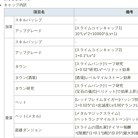
キャップ内訳
項目名
備考
スキルパッシブ
-
加算
[スライムコインキャップ1]
アップグレード
10*Lv^2+10000*(Lv+1)
スキルパッシブ
-
[スライムコインキャップ2]
アップグレード
1+0.1*Lv^2
[スライムバンク]リーフ研究
タウン
1+0.02*研究Lv*ペリドット効果
タウン(酒場)
[酒場]レベルマイルストーン効果
[スライムバンク]リーフ研究
タウン研究
(宝石の儀式[ペリドット]で効果上昇)
[レッドフレイムタイガー]パッシブ
ペット
1+0.025*(1+忠誠度Lv/100)*
[メタルマジックスライム]
ペット(メタル)
乗算
(ペットランクマイルストーン[ペッ
[スライムの隠れ家]テイマー報酬
超越ダンジョン
+[階層]*(1+0.1*[縛])*(0.05*[最