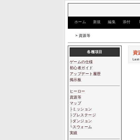
[
ホーム
|
新規
|
編集
|
添付
]
> 資源等
各種項目
資
Last
ゲームの仕様
初心者ガイド
アップデート履歴
掲示板
ヒーロー
資源等
マップ
├
ミッション
├
プレステージ
├
ダンジョン
└
スウォーム
実績