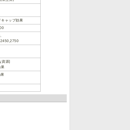
ドキャップ効果
00
,
,2450,2750
な資源]
効果
効果