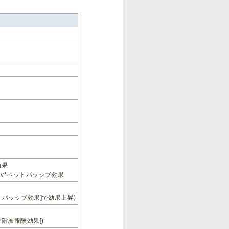
効果
ランクLv*ペットパッシブ効果
トパッシブ効果]で効果上昇)
大到達階層報酬効果])