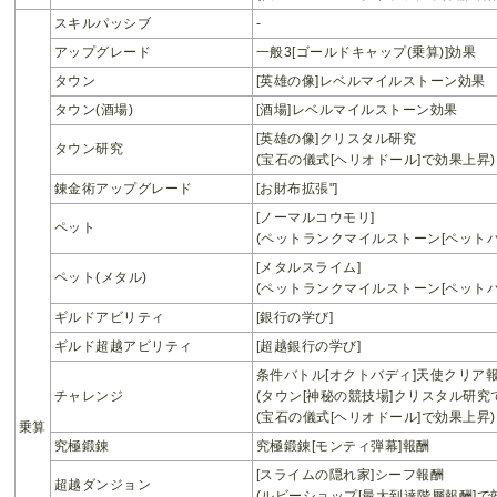
スキルパッシブ
-
アップグレード
一般3[ゴールドキャップ(乗算)]効果
タウン
[英雄の像]レベルマイルストーン効果
タウン(酒場)
[酒場]レベルマイルストーン効果
[英雄の像]クリスタル研究
タウン研究
(宝石の儀式[ヘリオドール]で効果上昇)
錬金術アップグレード
[お財布拡張"]
[ノーマルコウモリ]
ペット
(ペットランクマイルストーン[ペットパ
[メタルスライム]
ペット(メタル)
(ペットランクマイルストーン[ペットパ
ギルドアビリティ
[銀行の学び]
ギルド超越アビリティ
[超越銀行の学び]
条件バトル[オクトバディ]天使クリア
チャレンジ
(タウン[神秘の競技場]クリスタル研究
(宝石の儀式[ヘリオドール]で効果上昇)
乗算
究極鍛錬
究極鍛錬[モンティ弾幕]報酬
[スライムの隠れ家]シーフ報酬
超越ダンジョン
(ルビーショップ[最大到達階層報酬]で