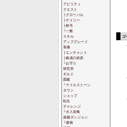
アビリティ
クエスト
├
グローバル
├
デイリー
├
称号
└
一般
スキル
ゴ
アップグレード
装備
├
エンチャント
├
錬成の鉄床
└
お守り
研究所
ギルド
図鑑
└
マイルストーン
タウン
ショップ
転生
チャレンジ
└
ボス攻略
超越ダンジョン
└
遺物