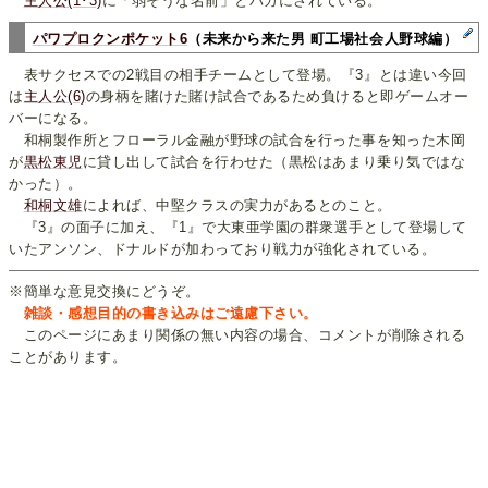
主人公(1･3)
に「弱そうな名前」とバカにされている。
パワプロクンポケット6
（未来から来た男 町工場社会人野球編）
表サクセスでの2戦目の相手チームとして登場。『3』とは違い今回
は
主人公(6)
の身柄を賭けた賭け試合であるため負けると即ゲームオー
バーになる。
和桐製作所とフローラル金融が野球の試合を行った事を知った木岡
が
黒松東児
に貸し出して試合を行わせた（黒松はあまり乗り気ではな
かった）。
和桐文雄
によれば、中堅クラスの実力があるとのこと。
『3』の面子に加え、『1』で大東亜学園の群衆選手として登場して
いたアンソン、ドナルドが加わっており戦力が強化されている。
※簡単な意見交換にどうぞ。
雑談・感想目的の書き込みはご遠慮下さい。
このページにあまり関係の無い内容の場合、コメントが削除される
ことがあります。