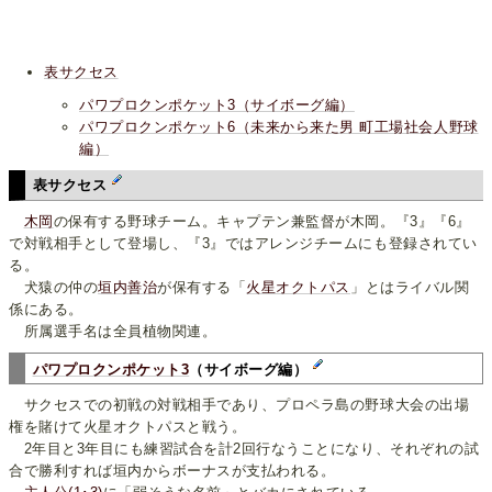
表サクセス
パワプロクンポケット3（サイボーグ編）
パワプロクンポケット6（未来から来た男 町工場社会人野球
編）
表サクセス
木岡
の保有する野球チーム。キャプテン兼監督が木岡。『3』『6』
で対戦相手として登場し、『3』ではアレンジチームにも登録されてい
る。
犬猿の仲の
垣内善治
が保有する「
火星オクトパス
」とはライバル関
係にある。
所属選手名は全員植物関連。
パワプロクンポケット3
（サイボーグ編）
サクセスでの初戦の対戦相手であり、プロペラ島の野球大会の出場
権を賭けて火星オクトパスと戦う。
2年目と3年目にも練習試合を計2回行なうことになり、それぞれの試
合で勝利すれば垣内からボーナスが支払われる。