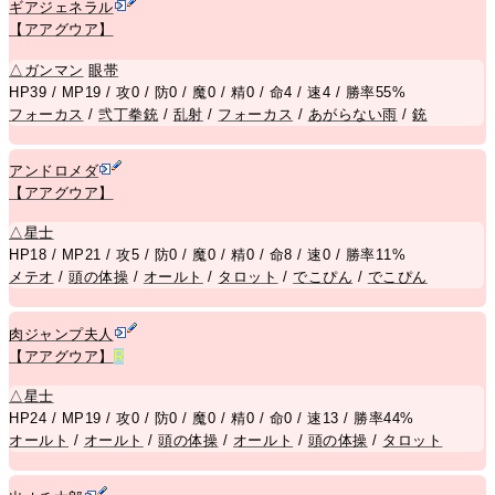
ギアジェネラル
【アアグウア】
△
ガンマン
眼帯
HP39 / MP19 / 攻0 / 防0 / 魔0 / 精0 / 命4 / 速4 / 勝率55%
フォーカス
/
弐丁拳銃
/
乱射
/
フォーカス
/
あがらない雨
/
銃
アンドロメダ
【アアグウア】
△
星士
HP18 / MP21 / 攻5 / 防0 / 魔0 / 精0 / 命8 / 速0 / 勝率11%
メテオ
/
頭の体操
/
オールト
/
タロット
/
でこぴん
/
でこぴん
肉ジャンプ夫人
【アアグウア】
R
△
星士
HP24 / MP19 / 攻0 / 防0 / 魔0 / 精0 / 命0 / 速13 / 勝率44%
オールト
/
オールト
/
頭の体操
/
オールト
/
頭の体操
/
タロット