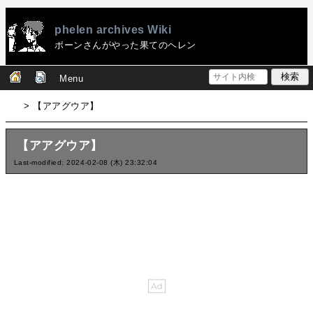
phelen archives Wiki
ポーンさんがやった果てのヘレン
Menu
> 【アアグウア】
【アアグウア】
Last-modified: 2024-02-08 (木) 23:32:04