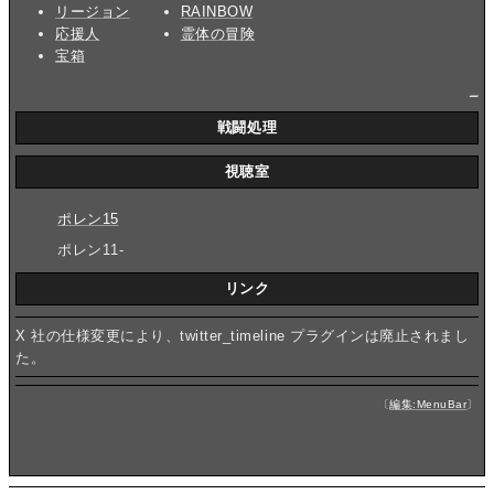
リージョン
RAINBOW
応援人
霊体の冒険
宝箱
_
戦闘処理
視聴室
ポレン15
ポレン11-
リンク
X 社の仕様変更により、twitter_timeline プラグインは廃止されまし
た。
〔
編集:MenuBar
〕