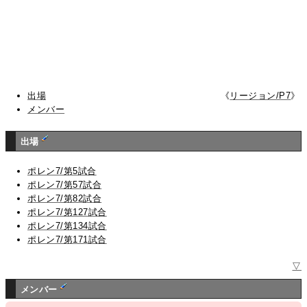
出場
《
リージョン/P7
》
メンバー
出場
ポレン7/第5試合
ポレン7/第57試合
ポレン7/第82試合
ポレン7/第127試合
ポレン7/第134試合
ポレン7/第171試合
▽
メンバー