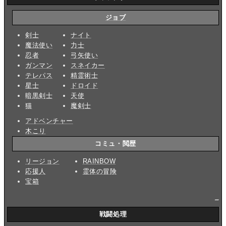
ジョブ
剣士
ナイト
魔法使い
力士
忍者
弓矢使い
ガンマン
スネイカー
テレパス
精霊術士
星士
ドロイド
暗黒剣士
天使
猫
魔剣士
アドベンチャー
木こり
コミュ・閲歴
リージョン
RAINBOW
応援人
霊体の冒険
宝箱
_
戦闘処理