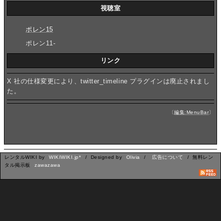
視聴室
ポレン15
ポレン11-
リンク
X 社の仕様変更により、twitter_timeline プラグインは廃止されまし
た。
〔
編集:MenuBar
〕
レンタルWIKI by
WIKIWIKI.jp*
/ Designed by
Olivia
/
広告について
/ 無料レン
タル掲示板
zawazawa