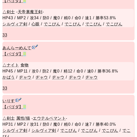
【パゴダ】
R
△
剣士
-
天帝裏魔王剣
-
HP43 / MP2 / 攻34 / 防0 / 魔0 / 精0 / 命0 / 速1 / 勝率53.8%
シルヴィア剣
/
心眼
/
でこぴん
/
でこぴん
/
でこぴん
/
でこぴん
33
あんらーめんて
【パゴダ】
R
△
ナイト
食物
HP45 / MP11 / 攻0 / 防2 / 魔0 / 精12 / 命0 / 速0 / 勝率36.8%
かばう
/
ヂャウ
/
ヂャウ
/
ヂャウ
/
ヂャウ
/
ヂャウ
33
いりす
【パゴダ】
R
△
剣士
属性/猫
-
エウテルペマント
-
HP31 / MP2 / 攻31 / 防0 / 魔0 / 精0 / 命0 / 速7 / 勝率40.0%
シルヴィア剣
/
シルヴィア剣
/
でこぴん
/
でこぴん
/
でこぴん
/
でこ
ぴん