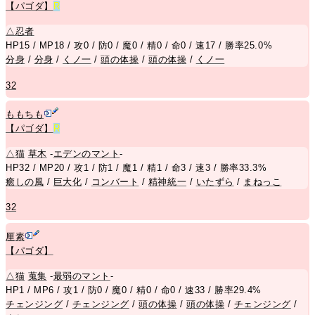
【パゴダ】
R
△
忍者
HP15 / MP18 / 攻0 / 防0 / 魔0 / 精0 / 命0 / 速17 / 勝率25.0%
分身
/
分身
/
くノ一
/
頭の体操
/
頭の体操
/
くノ一
32
ももちも
【パゴダ】
R
△
猫
草木
-
エデンのマント
-
HP32 / MP20 / 攻1 / 防1 / 魔1 / 精1 / 命3 / 速3 / 勝率33.3%
癒しの風
/
巨大化
/
コンバート
/
精神統一
/
いたずら
/
まねっこ
32
厘素
【パゴダ】
△
猫
蒐集
-
最弱のマント
-
HP1 / MP6 / 攻1 / 防0 / 魔0 / 精0 / 命0 / 速33 / 勝率29.4%
チェンジング
/
チェンジング
/
頭の体操
/
頭の体操
/
チェンジング
/