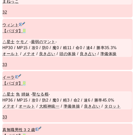
まねっこ
32
ウィント
【パゴダ】
R
△
星士
ケモノ
-
最弱のマント
-
HP30 / MP15 / 攻0 / 防0 / 魔0 / 精11 / 命0 / 速4 / 勝率35.3%
オールト
/
メテオ
/
良き占い
/
頭の体操
/
良き占い
/
準備体操
33
イーラ
【パゴダ】
R
△
星士
魚
姉
妹
-
聖なる棍
-
HP36 / MP15 / 攻0 / 防2 / 魔0 / 精3 / 命2 / 速6 / 勝率45.0%
メテオ
/
オールト
/
大精神統一
/
準備体操
/
良き占い
/
タロット
33
真無職男性３２歳