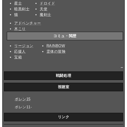
星士
ドロイド
暗黒剣士
天使
猫
魔剣士
アドベンチャー
木こり
コミュ・閲歴
リージョン
RAINBOW
応援人
霊体の冒険
宝箱
_
戦闘処理
視聴室
ポレン15
ポレン11-
リンク