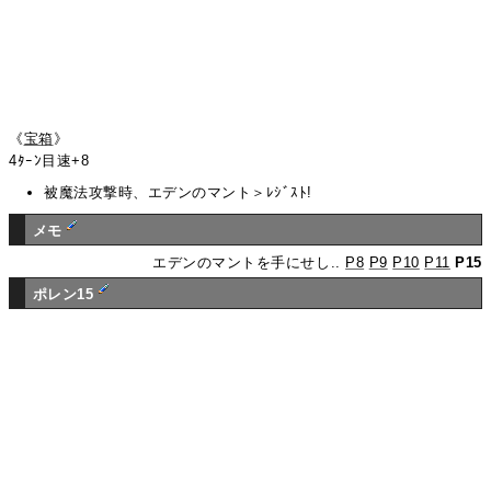
《
宝箱
》
4ﾀｰﾝ目速+8
被魔法攻撃時、エデンのマント＞ﾚｼﾞｽﾄ!
メモ
エデンのマントを手にせし..
P8
P9
P10
P11
P15
ポレン15