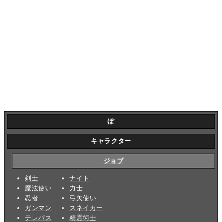
ぽ
キャラクター
ジョブ
剣士
ナイト
魔法使い
力士
忍者
弓矢使い
ガンマン
スネイカー
テレパス
精霊術士