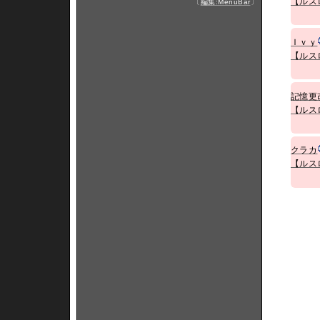
【ルス
〔
編集:MenuBar
〕
Ｉｖｙ
【ルス
記憶更
【ルス
クラカ
【ルス