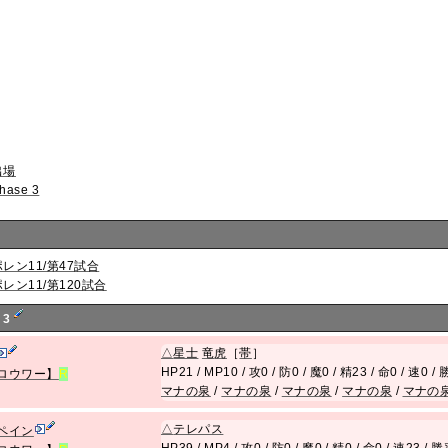
出場
hase 3
ポレン11/第47試合
ポレン11/第120試合
 3
△
星士
竜
虎
［
帯
］
HP21 / MP10 / 攻0 / 防0 / 魔0 / 精23 / 命0 / 速0 
ロウワー】
R
マナの泉
/
マナの泉
/
マナの泉
/
マナの泉
/
マナの
△
テレパス
ペイン