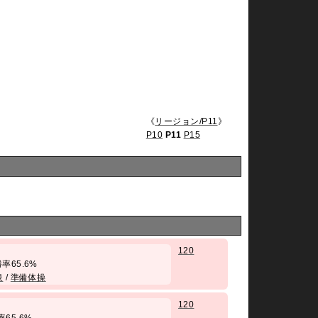
《
リージョン/P11
》
P10
P11
P15
120
/ 勝率65.6%
泉
/
準備体操
120