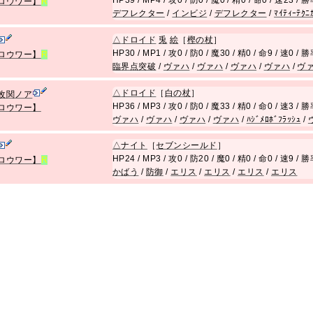
HP39 / MP4 / 攻0 / 防0 / 魔0 / 精0 / 命0 / 速23 / 
ロウワー】
R
デフレクター
/
インビジ
/
デフレクター
/
ﾏｲﾃｨｰﾃｸﾆ
△
ドロイド
兎
絵
［
樫の杖
］
HP30 / MP1 / 攻0 / 防0 / 魔30 / 精0 / 命9 / 速0 /
ロウワー】
R
臨界点突破
/
ヴァハ
/
ヴァハ
/
ヴァハ
/
ヴァハ
/
ヴ
△
ドロイド
［
白の杖
］
改関ノア
HP36 / MP3 / 攻0 / 防0 / 魔33 / 精0 / 命0 / 速3 /
ロウワー】
ヴァハ
/
ヴァハ
/
ヴァハ
/
ヴァハ
/
ﾊｼﾞﾒﾛﾎﾞﾌﾗｯｼｭ
/
△
ナイト
［
セブンシールド
］
HP24 / MP3 / 攻0 / 防20 / 魔0 / 精0 / 命0 / 速9 / 
ロウワー】
R
かばう
/
防御
/
エリス
/
エリス
/
エリス
/
エリス