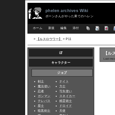
phelen archives Wiki
ポーンさんがやった果てのヘレン
[
ホーム
|
新規
|
編集
|
添付
]
>
【ルスロウワー】
> P11
ぽ
【ルス
Last-mod
キャラクター
ジョブ
剣士
ナイト
魔法使い
力士
忍者
弓矢使い
ガンマン
スネイカー
テレパス
精霊術士
星士
ドロイド
暗黒剣士
天使