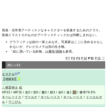
視覚・光学系アーティストなキャラクターを収集するためのクラス。
投稿イラストそのものがアーティスティックかは判断しきれない。
グラフィティは絵の一派とみなす。写真家はここに含めるかもし
れないが、テレビカメラは別の生き物。
「絵に憑いている妖物」は
属性/器物
も参照。
P7
P8
P9
P10
P11
P15
▽
ポレン11
エステル
【地獄剣】
R
△
精霊術士
絵
HP33 / MP25 / 攻0 / 防0 / 魔0 / 精3 / 命0 / 速1
+1
/ 勝率78.8%
ネーレーイス
/
ヴァルナ
/
ネーレーイス
/
ネーレーイス
/
ドゥエルガ
ル
/
でこぴん