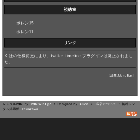
視聴室
ポレン15
ポレン11-
リンク
X 社の仕様変更により、twitter_timeline プラグインは廃止されまし
た。
〔
編集:MenuBar
〕
レンタルWIKI by
WIKIWIKI.jp*
/ Designed by
Olivia
/
広告について
/ 無料レン
タル掲示板
zawazawa