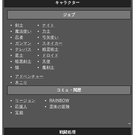
キャラクター
ジョブ
剣士
ナイト
魔法使い
力士
忍者
弓矢使い
ガンマン
スネイカー
テレパス
精霊術士
星士
ドロイド
暗黒剣士
天使
猫
魔剣士
アドベンチャー
木こり
コミュ・閲歴
リージョン
RAINBOW
応援人
霊体の冒険
宝箱
_
戦闘処理