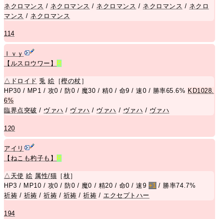
ネクロマンス
/
ネクロマンス
/
ネクロマンス
/
ネクロマンス
/
ネクロ
マンス
/
ネクロマンス
114
Ｉｖｙ
【ルスロウワー】
R
△
ドロイド
兎
絵
［
樫の杖
］
HP30 / MP1 / 攻0 / 防0 / 魔30 / 精0 / 命9 / 速0 / 勝率65.6%
KD1028.
6%
臨界点突破
/
ヴァハ
/
ヴァハ
/
ヴァハ
/
ヴァハ
/
ヴァハ
120
アイリ
【ねこも杓子も】
R
△
天使
絵
属性/猫
［
枝
］
HP3 / MP10 / 攻0 / 防0 / 魔0 / 精20 / 命0 / 速9
+1
/ 勝率74.7%
祈祷
/
祈祷
/
祈祷
/
祈祷
/
祈祷
/
エクセプトハー
194