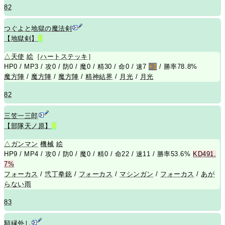
82
つぐよと地獄の魔法剣
【地獄剣】
R
△
天使
絵
［
ハートステッキ
］
HP0 / MP3 / 攻0 / 防0 / 魔0 / 精30 / 命0 / 速7
+1
/ 勝率78.8%
魔方陣
/
魔方陣
/
魔方陣
/
精神結界
/
月光
/
月光
82
三笠一三郎
【部隊天ノ原】
R
△
ガンマン
機械
絵
HP9 / MP4 / 攻0 / 防0 / 魔0 / 精0 / 命22 / 速11 / 勝率53.6%
KD491.
7%
フォーカス
/
弐丁拳銃
/
フォーカス
/
マシンガン
/
フォーカス
/
あが
らない雨
83
額縁外し