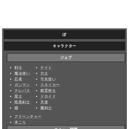
ぽ
キャラクター
ジョブ
剣士
ナイト
魔法使い
力士
忍者
弓矢使い
ガンマン
スネイカー
テレパス
精霊術士
星士
ドロイド
暗黒剣士
天使
猫
魔剣士
アドベンチャー
木こり