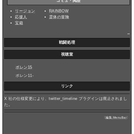
コミュ・閲歴
リージョン
RAINBOW
応援人
霊体の冒険
宝箱
_
戦闘処理
視聴室
ポレン15
ポレン11-
リンク
X 社の仕様変更により、twitter_timeline プラグインは廃止されまし
た。
〔
編集:MenuBar
〕