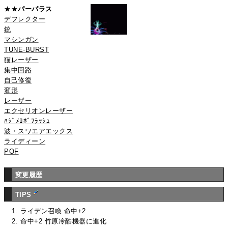
★★
パーパラス
デフレクター
銃
マシンガン
TUNE-BURST
猫レーザー
集中回路
自己修復
変形
レーザー
エクセリオンレーザー
ﾊｼﾞﾒﾛﾎﾞﾌﾗｯｼｭ
波・スワエアエックス
ライディーン
POF
変更履歴
TIPS
ライデン召喚 命中+2
命中+2 竹原冷酷機器に進化