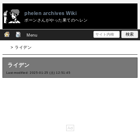
phelen archives Wiki
ポーンさんがやった果てのヘレン
Menu
> ライデン
ライデン
Last-modified: 2025-01-25 (土) 12:51:45