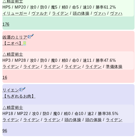
△
精霊術士
HP5 / MP20 / 攻0 / 防0 / 魔5 / 精0 / 命5 / 速10 / 勝率61.2%
イリューガー
/
ヴァルナ
/
ライデン
/
頭の体操
/
ヴァハ
/
ヴァハ
176
凶運のミリア
【ニオベ】
R
△
精霊術士
HP3 / MP28 / 攻0 / 防0 / 魔0 / 精0 / 命0 / 速11 / 勝率47.6%
ライデン
/
ライデン
/
ライデン
/
ライデン
/
ライデン
/
準備体操
16
リイエン
【ちぎれるお肉】
△
精霊術士
HP18 / MP22 / 攻0 / 防0 / 魔0 / 精0 / 命10 / 速2 / 勝率38.5%
ライデン
/
ライデン
/
ライデン
/
頭の体操
/
頭の体操
/
ライデン
96