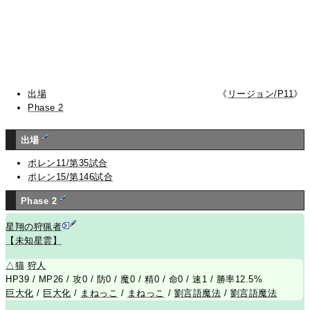
出場
《
リージョン/P11
》
Phase 2
出場
ポレン11/第35試合
ポレン15/第146試合
Phase 2
星翔の狩猟者
【未知星雲】
△
猫
狩人
HP39 / MP26 / 攻0 / 防0 / 魔0 / 精0 / 命0 / 速1 / 勝率12.5%
巨大化
/
巨大化
/
まねっこ
/
まねっこ
/
劉言語魔法
/
劉言語魔法