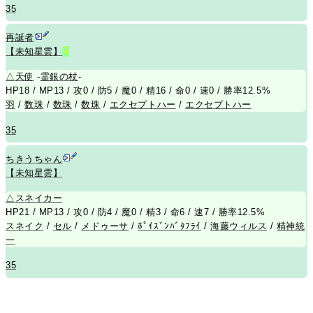
35
再誕者
【未知星雲】
R
△
天使
-
霊銀の杖
-
HP18 / MP13 / 攻0 / 防5 / 魔0 / 精16 / 命0 / 速0 / 勝率12.5%
羽
/
数珠
/
数珠
/
数珠
/
エクセプトハー
/
エクセプトハー
35
ちきうちゃん
【未知星雲】
△
スネイカー
HP21 / MP13 / 攻0 / 防4 / 魔0 / 精3 / 命6 / 速7 / 勝率12.5%
スネイク
/
セル
/
メドゥーサ
/
ﾎﾟｲｽﾞﾝﾊﾞﾀﾌﾗｲ
/
海藤ウィルス
/
精神統
一
35