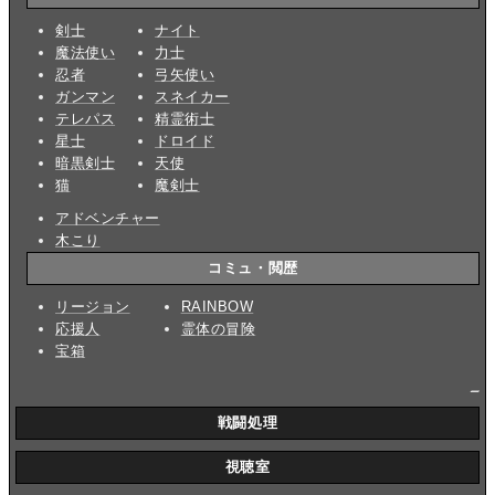
剣士
ナイト
魔法使い
力士
忍者
弓矢使い
ガンマン
スネイカー
テレパス
精霊術士
星士
ドロイド
暗黒剣士
天使
猫
魔剣士
アドベンチャー
木こり
コミュ・閲歴
リージョン
RAINBOW
応援人
霊体の冒険
宝箱
_
戦闘処理
視聴室