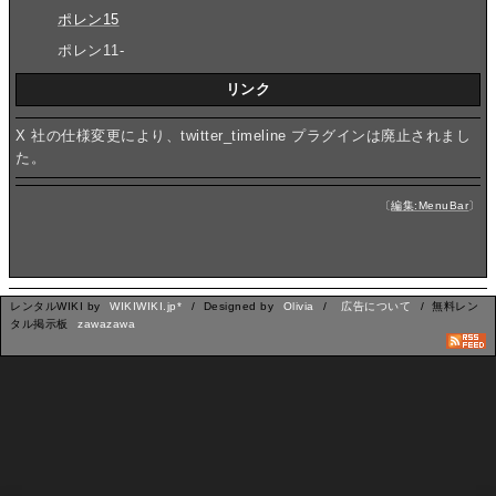
ポレン15
ポレン11-
リンク
X 社の仕様変更により、twitter_timeline プラグインは廃止されまし
た。
〔
編集:MenuBar
〕
レンタルWIKI by
WIKIWIKI.jp*
/ Designed by
Olivia
/
広告について
/ 無料レン
タル掲示板
zawazawa