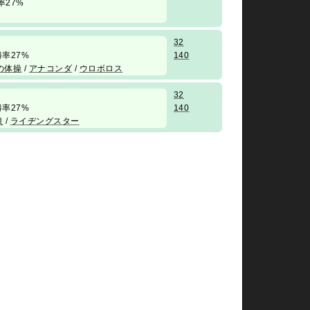
 勝率27%
32
/ 勝率27%
140
の体操
/
アナコンダ
/
ウロボロス
32
/ 勝率27%
140
泉
/
ライヂングスター