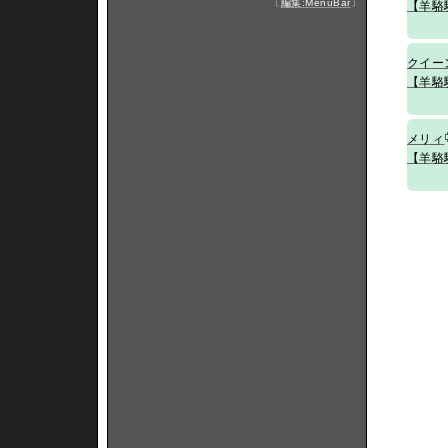
〔
編集:MenuBar
〕
【羊駱
クイー
【羊駱
メリィ
【羊駱