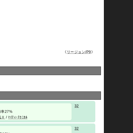
《
リージョン/P9
》
32
/ 勝率27%
気Ⅱ
/
ﾏｲﾃｨｰﾃｸﾆｶﾙ
32