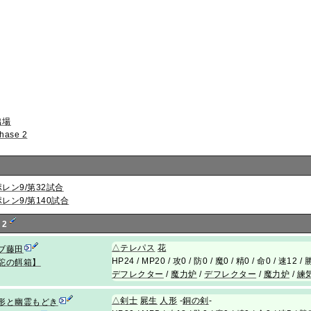
出場
hase 2
ポレン9/第32試合
ポレン9/第140試合
 2
△
テレパス
花
ブ藤田
HP24 / MP20 / 攻0 / 防0 / 魔0 / 精0 / 命0 / 速12 
駝の餌箱】
デフレクター
/
魔力炉
/
デフレクター
/
魔力炉
/
練
△
剣士
屍生
人形
-
銅の剣
-
形と幽霊もどき