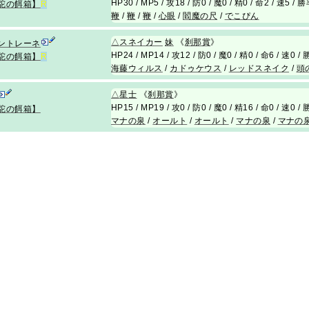
HP30 / MP5 / 攻18 / 防0 / 魔0 / 精0 / 命2 / 速5 /
駝の餌箱】
R
鞭
/
鞭
/
鞭
/
心眼
/
閻魔の尺
/
でこぴん
△
スネイカー
妹
《
刹那賞
》
ントレーネ
HP24 / MP14 / 攻12 / 防0 / 魔0 / 精0 / 命6 / 速0 
駝の餌箱】
R
海藤ウィルス
/
カドゥケウス
/
レッドスネイク
/
頭
△
星士
《
刹那賞
》
HP15 / MP19 / 攻0 / 防0 / 魔0 / 精16 / 命0 / 速0 
駝の餌箱】
マナの泉
/
オールト
/
オールト
/
マナの泉
/
マナの