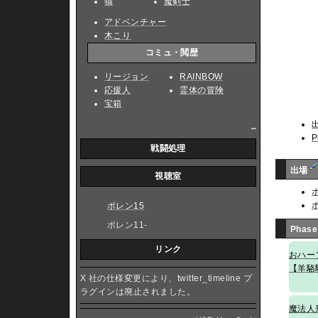
猫
魔剣士
アドベンチャー
木こり
コミュ・閲歴
リージョン
RAINBOW
応援人
霊体の冒険
宝箱
_
P
戦闘処理
出場
視聴室
ポレン15
ポレン11-
Phase
リンク
おハー
【羊駱
X 社の仕様変更により、twitter_timeline プ
ラグインは廃止されました。
魔法人