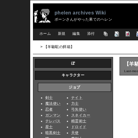
phelen archives Wiki
ポーンさんがやった果てのヘレン
[
ホーム
|
新規
|
編集
|
添付
]
> 【羊駱駝の餌箱】
ぽ
【羊
Last-mod
キャラクター
ジョブ
剣士
ナイト
魔法使い
力士
忍者
弓矢使い
ガンマン
スネイカー
テレパス
精霊術士
星士
ドロイド
暗黒剣士
天使