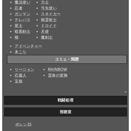
魔法使い
力士
忍者
弓矢使い
ガンマン
スネイカー
テレパス
精霊術士
星士
ドロイド
暗黒剣士
天使
猫
魔剣士
アドベンチャー
木こり
コミュ・閲歴
リージョン
RAINBOW
応援人
霊体の冒険
宝箱
_
戦闘処理
視聴室
ポレン15