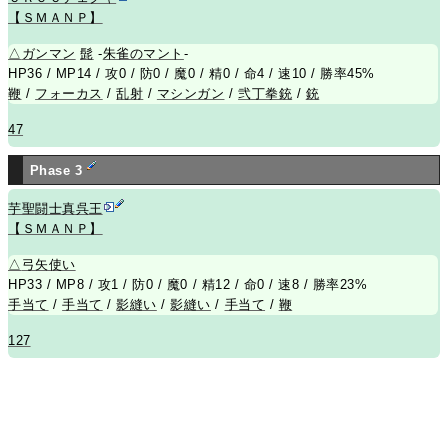
【ＳＭＡＮＰ】
△
ガンマン
髭
-
朱雀のマント
-
HP36 / MP14 / 攻0 / 防0 / 魔0 / 精0 / 命4 / 速10 / 勝率45%
鞭
/
フォーカス
/
乱射
/
マシンガン
/
弐丁拳銃
/
銃
47
Phase 3
芋聖闘士真呉王
【ＳＭＡＮＰ】
△
弓矢使い
HP33 / MP8 / 攻1 / 防0 / 魔0 / 精12 / 命0 / 速8 / 勝率23%
手当て
/
手当て
/
影縫い
/
影縫い
/
手当て
/
鞭
127