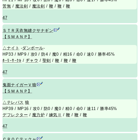
苦無
/
魔法剣
/
魔法剣
/
鞭
/
鞭
/
鞭
47
ＳＴＲ天衣無縫クサナギン
【ＳＭＡＮＰ】
△
ナイト
-
ダンボール
-
HP33 / MP9 / 攻0 / 防4 / 魔0 / 精16 / 命0 / 速0 / 勝率45%
ﾎｰﾘｰｻｰｸﾙ
/
ヂャウ
/
聖剣
/
鞭
/
鞭
/
鞭
47
鬼面ナイガーＶ狼
【ＳＭＡＮＰ】
△
テレパス
狼
HP39 / MP16 / 攻0 / 防0 / 魔0 / 精0 / 命0 / 速11 / 勝率45%
デフレクター
/
魔力炉
/
練気Ⅱ
/
鞭
/
鞭
/
鞭
47
ＣＲＯＣテェクャ