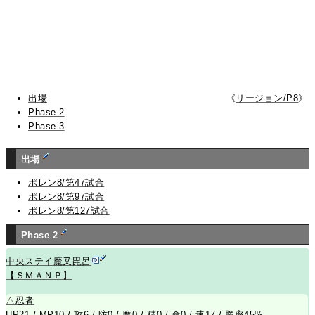
出場
《
リージョン/P8
》
Phase 2
Phase 3
出場
ポレン8/第47試合
ポレン8/第97試合
ポレン8/第127試合
Phase 2
中央ステイ魔叉毘呂
【ＳＭＡＮＰ】
△
忍者
HP21 / MP10 / 攻6 / 防0 / 魔0 / 精0 / 命0 / 速17 / 勝率45%