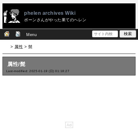
phelen archives Wiki
ポーンさんがやった果てのヘレン
Menu
>
属性
> 髭
属性/髭
Last-modified: 2025-01-19 (日) 01:18:27