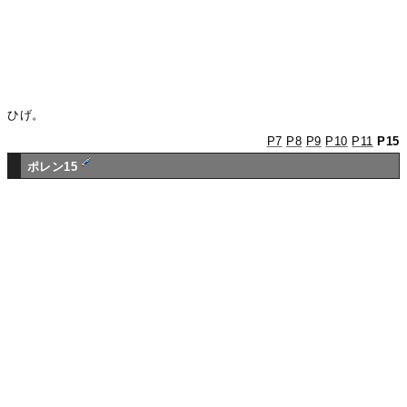
ひげ。
P7
P8
P9
P10
P11
P15
ポレン15