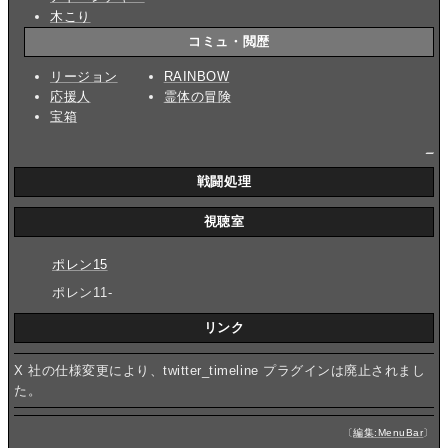
木こり
コミュ・閲歴
リージョン
RAINBOW
応援人
霊体の冒険
宝箱
_
戦闘処理
視聴室
ポレン15
ポレン11-
リンク
X 社の仕様変更により、twitter_timeline プラグインは廃止されまし
た。
〔
編集:MenuBar
〕