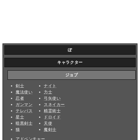
ぽ
キャラクター
ジョブ
剣士
ナイト
魔法使い
力士
忍者
弓矢使い
ガンマン
スネイカー
テレパス
精霊術士
星士
ドロイド
暗黒剣士
天使
猫
魔剣士
アドベンチャー