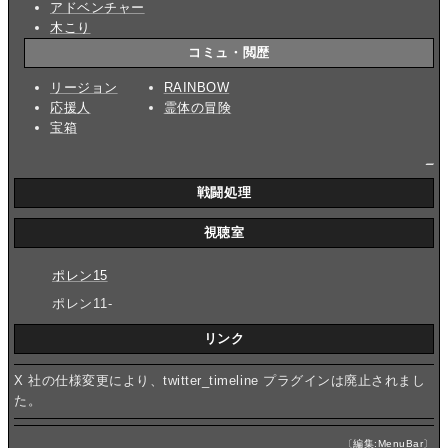
アドベンチャー
木こり
コミュ・閲歴
リージョン
RAINBOW
応援人
霊体の冒険
宝箱
_
戦闘処理
視聴室
ポレン15
ポレン11-
リンク
X 社の仕様変更により、twitter_timeline プラグインは廃止されまし
た。
〔
編集:MenuBar
〕