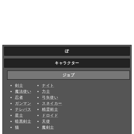
ぽ
キャラクター
ジョブ
剣士
ナイト
魔法使い
力士
忍者
弓矢使い
ガンマン
スネイカー
テレパス
精霊術士
星士
ドロイド
暗黒剣士
天使
猫
魔剣士