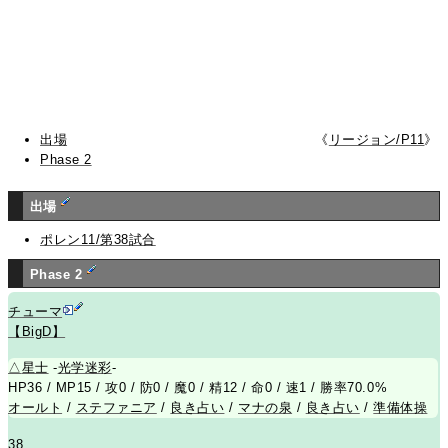
出場
《
リージョン/P11
》
Phase 2
出場
ポレン11/第38試合
Phase 2
チューマ
【BigD】
△
星士
-
光学迷彩
-
HP36 / MP15 / 攻0 / 防0 / 魔0 / 精12 / 命0 / 速1 / 勝率70.0%
オールト
/
ステファニア
/
良き占い
/
マナの泉
/
良き占い
/
準備体操
38