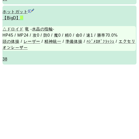
ホットガット
【BigD】
R
△
ドロイド
竜
-
水晶の指輪
-
HP45 / MP24 / 攻0 / 防0 / 魔0 / 精0 / 命0 / 速1 / 勝率70.0%
頭の体操
/
レーザー
/
精神統一
/
準備体操
/
ﾊｼﾞﾒﾛﾎﾞﾌﾗｯｼｭ
/
エクセリ
オンレーザー
38