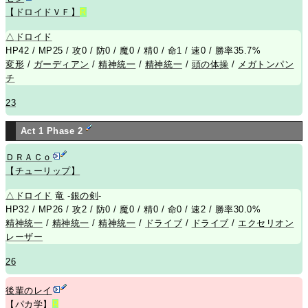
【ドロイドＶＦ】
R
△
ドロイド
HP42 / MP25 / 攻0 / 防0 / 魔0 / 精0 / 命1 / 速0 / 勝率35.7%
変形
/
ガーディアン
/
精神統一
/
精神統一
/
頭の体操
/
メガトンパン
チ
23
Act 1 Phase 2
ＤＲＡＣｏ
【チューリップ】
△
ドロイド
竜
-
銀の剣
-
HP32 / MP26 / 攻2 / 防0 / 魔0 / 精0 / 命0 / 速2 / 勝率30.0%
精神統一
/
精神統一
/
精神統一
/
ドライブ
/
ドライブ
/
エクセリオン
レーザー
26
後輩のレイ
【パカ学】
R