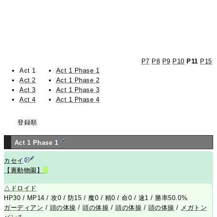
P7
P8
P9
P10
P11
P15
Act 1
Act 1 Phase 1
Act 2
Act 1 Phase 2
Act 3
Act 1 Phase 3
Act 4
Act 1 Phase 4
登録順
Act 1 Phase 1
カセイ
【裏動物園】
R
△
ドロイド
HP30 / MP14 / 攻0 / 防15 / 魔0 / 精0 / 命0 / 速1 / 勝率50.0%
ガーディアン
/
頭の体操
/
頭の体操
/
頭の体操
/
頭の体操
/
メガトン