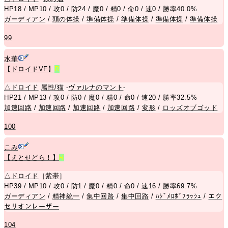
HP18 / MP10 / 攻0 / 防24 / 魔0 / 精0 / 命0 / 速0 / 勝率40.0%
ガーディアン
/
頭の体操
/
準備体操
/
準備体操
/
準備体操
/
準備体操
99
水華
【ドロイドVF】
R
△
ドロイド
属性/猫
-
ヴァルナのマント
-
HP21 / MP13 / 攻0 / 防0 / 魔0 / 精0 / 命0 / 速20 / 勝率32.5%
加速回路
/
加速回路
/
加速回路
/
加速回路
/
変形
/
ロッズオブゴッド
100
こみ
【えとせどら！】
R
△
ドロイド
［
紫帯
］
HP39 / MP10 / 攻0 / 防1 / 魔0 / 精0 / 命0 / 速16 / 勝率69.7%
ガーディアン
/
精神統一
/
集中回路
/
集中回路
/
ﾊｼﾞﾒﾛﾎﾞﾌﾗｯｼｭ
/
エク
セリオンレーザー
104