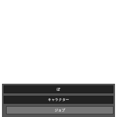
ぽ
キャラクター
ジョブ