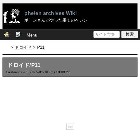
phelen archives Wiki
ポーンさんがやった果てのヘレン
Menu
>
ドロイド
> P11
ドロイド/P11
Last-modified: 2025-01-18 (土) 13:09:26