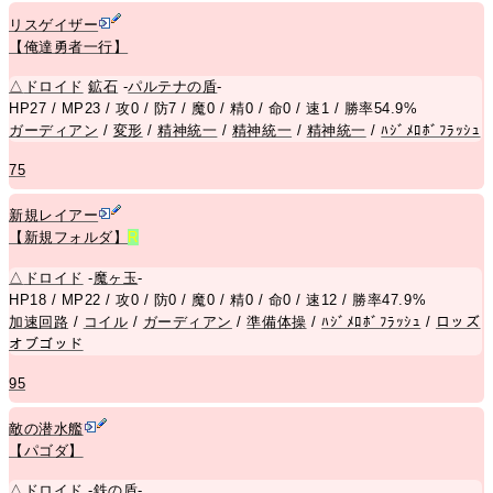
リスゲイザー
【俺達勇者一行】
△
ドロイド
鉱石
-
パルテナの盾
-
HP27 / MP23 / 攻0 / 防7 / 魔0 / 精0 / 命0 / 速1 / 勝率54.9%
ガーディアン
/
変形
/
精神統一
/
精神統一
/
精神統一
/
ﾊｼﾞﾒﾛﾎﾞﾌﾗｯｼｭ
75
新規レイアー
【新規フォルダ】
R
△
ドロイド
-
魔ヶ玉
-
HP18 / MP22 / 攻0 / 防0 / 魔0 / 精0 / 命0 / 速12 / 勝率47.9%
加速回路
/
コイル
/
ガーディアン
/
準備体操
/
ﾊｼﾞﾒﾛﾎﾞﾌﾗｯｼｭ
/
ロッズ
オブゴッド
95
敵の潜水艦
【パゴダ】
△
ドロイド
-
鉄の盾
-