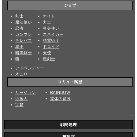
ジョブ
剣士
ナイト
魔法使い
力士
忍者
弓矢使い
ガンマン
スネイカー
テレパス
精霊術士
星士
ドロイド
暗黒剣士
天使
猫
魔剣士
アドベンチャー
木こり
コミュ・閲歴
リージョン
RAINBOW
応援人
霊体の冒険
宝箱
_
戦闘処理
視聴室