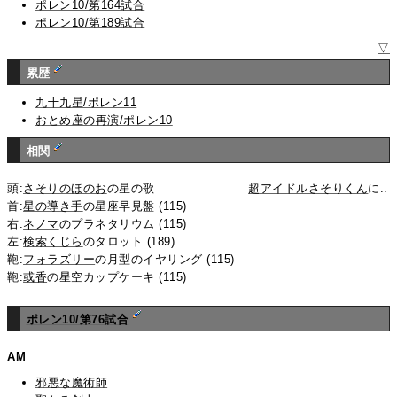
ポレン10/第164試合
ポレン10/第189試合
▽
累歴
九十九星/ポレン11
おとめ座の再演/ポレン10
相関
頭:
さそりのほのお
の星の歌
超アイドルさそりくん
に..
首:
星の導き手
の星座早見盤 (115)
右:
ネノマ
のプラネタリウム (115)
左:
検索くじら
のタロット (189)
鞄:
フォラズリー
の月型のイヤリング (115)
鞄:
或香
の星空カップケーキ (115)
ポレン10/第76試合
AM
邪悪な魔術師