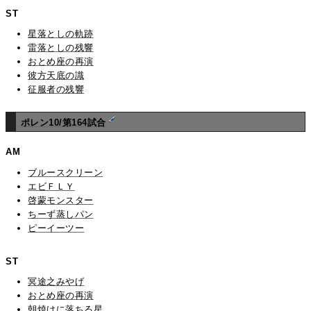
ST
星落としの軌跡
雷落としの残響
おとめ座の再演
彼方天底の識
征服者の残響
ポレン10/第164試合
AM
ブルースクリーン
エビＦＬＹ
啓蒙モンスター
ちーず蒸しパン
ピーイーツー
ST
冥途之みやげ
おとめ座の再演
朝焼けに落ちる星