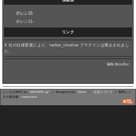
ポレン15
ポレン11-
リンク
X 社の仕様変更により、twitter_timeline プラグインは廃止されまし
た。
〔
編集:MenuBar
〕
レンタルWIKI by
WIKIWIKI.jp*
/ Designed by
Olivia
/
広告について
/ 無料レン
タル掲示板
zawazawa