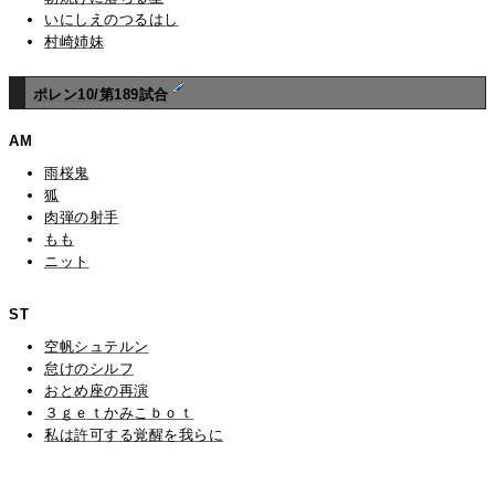
いにしえのつるはし
村崎姉妹
ポレン10/第189試合
AM
雨桜鬼
狐
肉弾の射手
もも
ニット
ST
空帆シュテルン
怠けのシルフ
おとめ座の再演
３ｇｅｔかみこｂｏｔ
私は許可する覚醒を我らに