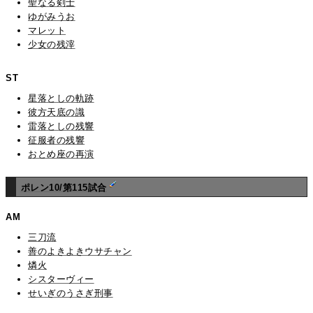
聖なる剣士
ゆがみうお
マレット
少女の残滓
ST
星落としの軌跡
彼方天底の識
雷落としの残響
征服者の残響
おとめ座の再演
ポレン10/第115試合
AM
三刀流
善のよきよきウサチャン
燐火
シスターヴィー
せいぎのうさぎ刑事