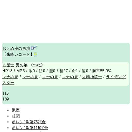
おとめ座の再演
【来降レコード】
R
△
星士
男の娘
《
つね
》
HP18 / MP6 / 攻0 / 防0 / 魔0 / 精27 / 命1 / 速0 / 勝率55.9%
マナの泉
/
マナの泉
/
マナの泉
/
マナの泉
/
大精神統一
/
ライヂング
スター
115
189
累歴
相関
ポレン10/第76試合
ポレン10/第115試合