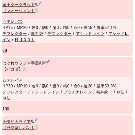
魔王ダークラッド
【マオージョン】
R
△
テレパス
HP15 / MP20 / 攻0 / 防0 / 魔0 / 精0 / 命0 / 速15 / 勝率57.1%
デフレクター
/
魔力炉
/
デフレクター
/
アシッドレイン
/
アシッドレ
イン
/
技【００】
68
はぐれウラシマ手裏剣
【パゴダ】
R
△
テレパス
HP30 / MP10 / 攻0 / 防0 / 魔0 / 精0 / 命0 / 速20 / 勝率53.3%
デフレクター
/
アシッドレイン
/
プラチナレイン
/
精神統一
/
Ｍ法
/
Ｍ法
190
天使ザカライア
【豆腐蒸しパン】
R