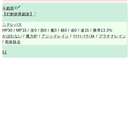
斗戯原
【幻創妖異戯楽】
R
△
テレパス
HP30 / MP15 / 攻0 / 防0 / 魔0 / 精0 / 命0 / 速15 / 勝率13.3%
かばわない
/
魔力炉
/
アシッドレイン
/
ﾏｲﾃｨｰﾃｸﾆｶﾙ
/
プラチナレイン
/
死体除去
51