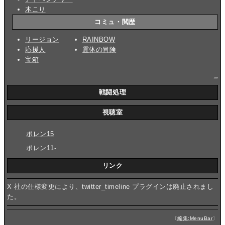
木こり
コミュ・閲歴
リージョン
RAINBOW
応援人
霊体の冒険
宝箱
_
戦闘処理
視聴室
ポレン15
ポレン11-
リンク
X 社の仕様変更により、twitter_timeline プラグインは廃止されまし
た。
〔
編集:MenuBar
〕