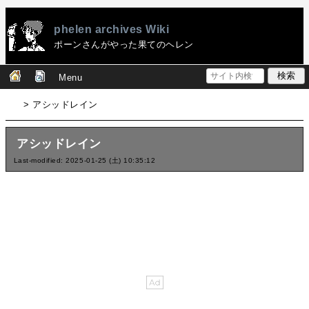
phelen archives Wiki
ポーンさんがやった果てのヘレン
Menu
> アシッドレイン
アシッドレイン
Last-modified: 2025-01-25 (土) 10:35:12