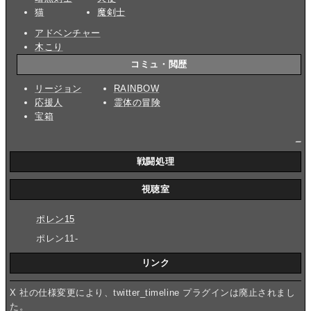
猫
魔剣士
アドベンチャー
木こり
コミュ・閲歴
リージョン
RAINBOW
応援人
霊体の冒険
宝箱
_
戦闘処理
視聴室
ポレン15
ポレン11-
リンク
X 社の仕様変更により、twitter_timeline プラグインは廃止されまし
た。