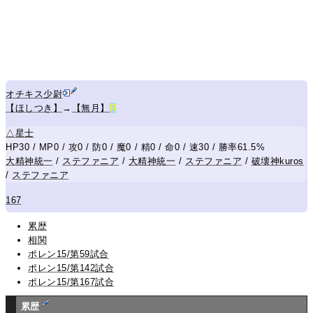
オチキス少尉
【ほしつき】
→
【無月】
R
△
星士
HP30 / MP0 / 攻0 / 防0 / 魔0 / 精0 / 命0 / 速30 / 勝率61.5%
大精神統一
/
ステファニア
/
大精神統一
/
ステファニア
/
破壊神kuros
/
ステファニア
167
累歴
相関
ポレン15/第59試合
ポレン15/第142試合
ポレン15/第167試合
累歴