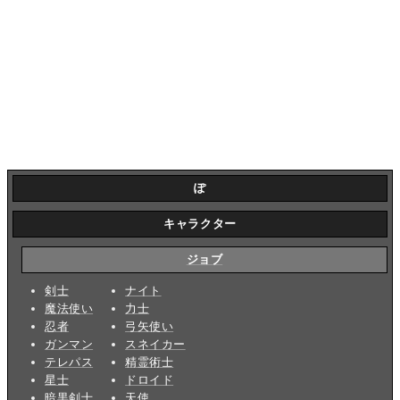
ぽ
キャラクター
ジョブ
剣士
ナイト
魔法使い
力士
忍者
弓矢使い
ガンマン
スネイカー
テレパス
精霊術士
星士
ドロイド
暗黒剣士
天使