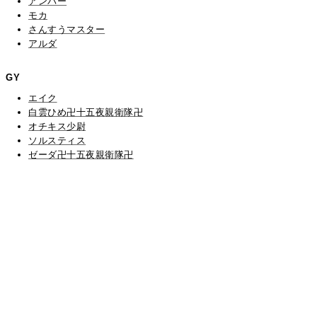
アンバー
モカ
さんすうマスター
アルダ
GY
エイク
白雲ひめ卍十五夜親衛隊卍
オチキス少尉
ソルスティス
ゼーダ卍十五夜親衛隊卍