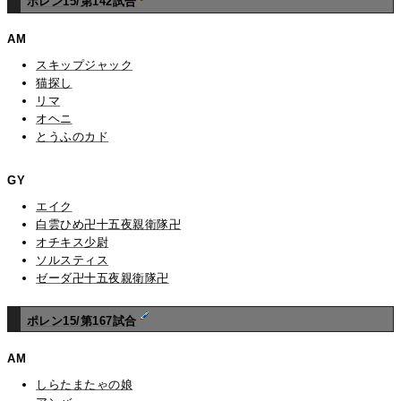
ポレン15/第142試合
AM
スキップジャック
猫探し
リマ
オヘニ
とうふのカド
GY
エイク
白雲ひめ卍十五夜親衛隊卍
オチキス少尉
ソルスティス
ゼーダ卍十五夜親衛隊卍
ポレン15/第167試合
AM
しらたまたゃの娘