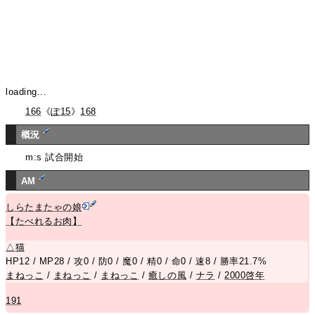
loading...
166
《
ぽ15
》
168
概況
m:s 試合開始
AM
しらたまたゃの娘
【たべれるお肉】
△
猫
HP12 / MP28 / 攻0 / 防0 / 魔0 / 精0 / 命0 / 速8 / 勝率21.7%
まねっこ
/
まねっこ
/
まねっこ
/
癒しの風
/
ナラ
/
2000啓年
191