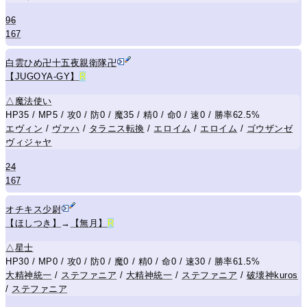
96
167
白雲ひめ卍十五夜親衛隊卍
【JUGOYA-GY】
R
△
魔法使い
HP35 / MP5 / 攻0 / 防0 / 魔35 / 精0 / 命0 / 速0 / 勝率62.5%
エヴィン
/
ヴァハ
/
タラニス転換
/
エロイム
/
エロイム
/
ゴウザンゼ
ヴィジャヤ
24
167
オチキス少尉
【ほしつき】
→
【無月】
R
△
星士
HP30 / MP0 / 攻0 / 防0 / 魔0 / 精0 / 命0 / 速30 / 勝率61.5%
大精神統一
/
ステファニア
/
大精神統一
/
ステファニア
/
破壊神kuros
/
ステファニア