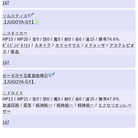
167
ソルスティス
【JUGOYA-GY】
R
△
スネイカー
HP15 / MP20 / 攻0 / 防0 / 魔0 / 精0 / 命0 / 速15 / 勝率74.6%
ﾎﾟｲｽﾞﾝﾊﾞﾀﾌﾗｲ
/
スネイク
/
カドゥケウス
/
メドゥーサ
/
アスクレピオ
ス
/
吸血
167
ゼーダ卍十五夜親衛隊卍
【JUGOYA-GY】
△
ドロイド
HP12 / MP21 / 攻0 / 防0 / 魔0 / 精0 / 命0 / 速15 / 勝率47.6%
加速回路
/
変形
/
精神統一
/
精神統一
/
精神統一
/
エクセリオンレー
ザー
167