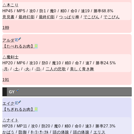
△
木こり
HP45 / MP5 / 攻0 / 防1 / 魔0 / 精0 / 命0 / 速19 / 勝率68.8%
意見書
/
最終幻影
/
最終幻影
/
つっぱり棒
/
でこぴん
/
でこぴん
189
アルダ
【たべれるお肉】
R
△
魔剣士
HP20 / MP6 / 攻10 / 防0 / 魔10 / 精0 / 命7 / 速7 / 勝率24.5%
-月-
/
-土-
/
-火-
/
-日-
/
二人の悲歌
/
美しく青き舞
191
GY
エイク
【ちぎれるお肉】
R
△
ナイト
HP28 / MP11 / 攻0 / 防20 / 魔0 / 精0 / 命0 / 速3 / 勝率27.3%
かばう
/
防御
/
ﾎｰﾘｰｻｰｸﾙ
/
頭の体操
/
頭の体操
/
エリス