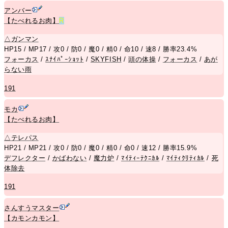
アンバー
【たべれるお肉】
R
△
ガンマン
HP15 / MP17 / 攻0 / 防0 / 魔0 / 精0 / 命10 / 速8 / 勝率23.4%
フォーカス
/
ｽﾅｲﾊﾟｰｼｮｯﾄ
/
SKYFISH
/
頭の体操
/
フォーカス
/
あが
らない雨
191
モカ
【たべれるお肉】
△
テレパス
HP21 / MP21 / 攻0 / 防0 / 魔0 / 精0 / 命0 / 速12 / 勝率15.9%
デフレクター
/
かばわない
/
魔力炉
/
ﾏｲﾃｨｰﾃｸﾆｶﾙ
/
ﾏｲﾃｨｸﾘﾃｨｶﾙ
/
死
体除去
191
さんすうマスター
【カモンカモン】