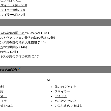
レニア/ポレン11
スマイラー/ポレン10
スマイラー/ポレン9
スマイラー/ポレン8
ふわ蒸気機関いぬ
のいぬみみ (146)
ストヴァルツェ
の後ろの奴の視線 (146)
ンダ調教師
の弩級大熊猫砲 (146)
カ
の短機関銃 (146)
のガス (146)
キス少尉
の予備の衣装 (146)
10/第38試合
ST
朱利
暴力の女神ミケ
桃彦
スマイラー
アキラ
デイドナ
アイラ
めろけとセレネ
いえいねこ
いにしえのつるはし