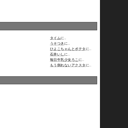
タイム
に..
うそつき
に..
ひよこちゃんとポテタ
に..
石井いし
に..
毎日牛乳少女ろこ
に..
もう倒れないアクスタ
に..