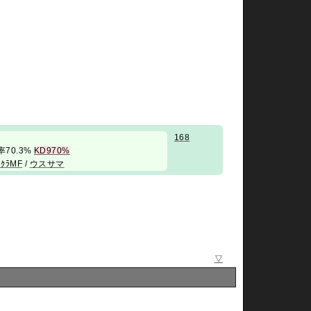
168
 勝率70.3%
KD970%
ｬｸﾗMF
/
ウスサマ
▽