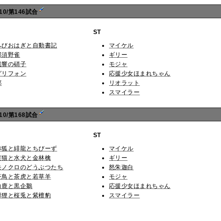
0/第146試合
ST
へびおはぎと自動書記
マイケル
那須野雀
ギリー
残響の硝子
モジャ
グリフォン
応援少女ほまれちゃん
鄭
リオラット
スマイラー
0/第168試合
ST
赤狐と緋龍とちびーず
マイケル
黄猫と水犬と金林檎
ギリー
モノクロのどうぶつたち
怒朱迦白
蒼鳥と茶虎と若草羊
モジャ
白鹿と黒企鵝
応援少女ほまれちゃん
緑狸と桜兎と紫檀豹
スマイラー