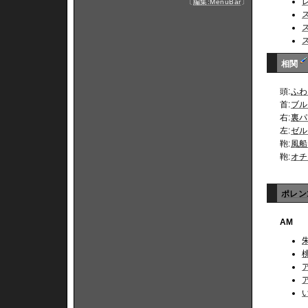
〔
編集:MenuBar
〕
相関
頭:
ふわ
首:
ブル
右:
裏パ
左:
ゼル
鞄:
風船
鞄:
オチ
ポレン
AM