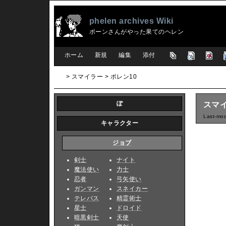
phelen archives Wiki
ポーンさんがやった果てのヘレン
[
ホーム
|
新規
|
編集
|
添付
]
> スマイラー > ポレン10
ぽ
スマイ
Last-mod
キャラクター
ジョブ
剣士
ナイト
魔法使い
力士
忍者
弓矢使い
ガンマン
スネイカー
テレパス
精霊術士
星士
ドロイド
暗黒剣士
天使