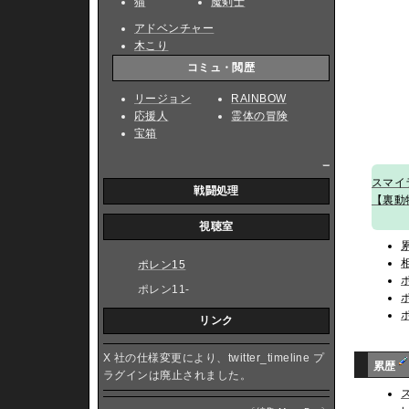
猫
魔剣士
アドベンチャー
木こり
コミュ・閲歴
リージョン
RAINBOW
応援人
霊体の冒険
宝箱
_
スマイ
戦闘処理
【裏動
視聴室
ポレン15
ポレン11-
リンク
X 社の仕様変更により、twitter_timeline プ
累歴
ラグインは廃止されました。