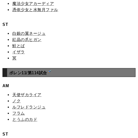
魔法少女アカーディア
憑依少女と水無月ファル
ST
白銀の翼ネージュ
紅晶の爪ヒガン
鮭とば
イザラ
冥
ポレン11/第114試合
AM
天使ザカライア
ノク
ルフレドランジュ
フラム
とうふのカド
ST