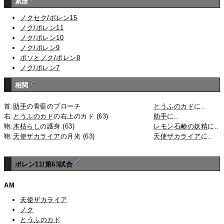
累歴
ノクセク/ポレン15
ノク/ポレン11
ノク/ポレン10
ノク/ポレン9
ポソとノク/ポレン8
ノク/ポレン7
相関
首:
助手
の青藍のブローチ
とうふのカド
に..
右:
とうふのカド
の右上のカド (63)
助手
に..
鞄:
木枯らし
の護身 (63)
レモン石鹸の妖精
に..
鞄:
天使ザカライア
の月光 (63)
天使ザカライア
に..
ポレン11/第63試合
AM
天使ザカライア
ノク
とうふのカド