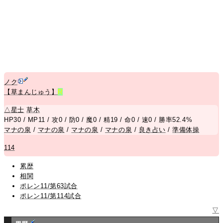
ノク
【草まんじゅう】
R
△
星士
草木
HP30 / MP11 / 攻0 / 防0 / 魔0 / 精19 / 命0 / 速0 / 勝率52.4%
マナの泉
/
マナの泉
/
マナの泉
/
マナの泉
/
良き占い
/
準備体操
114
累歴
相関
ポレン11/第63試合
ポレン11/第114試合
▽