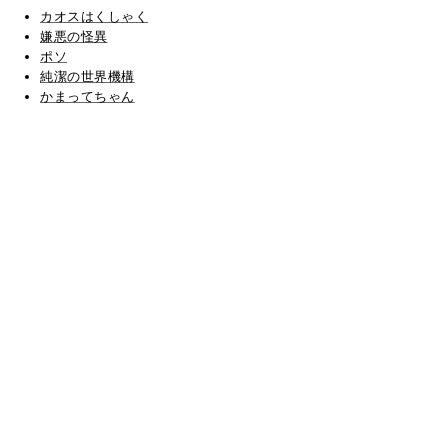
カオスはくしゃく
嫌悪の怪異
ポソ
純潔の世界機構
かまってちゃん