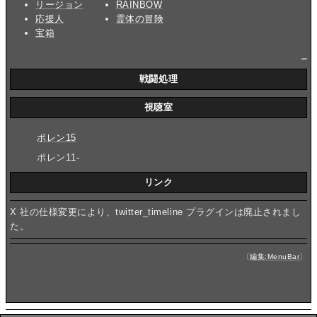
リージョン
RAINBOW
応援人
霊体の冒険
宝箱
_
戦闘処理
視聴室
ポレン15
ポレン11-
リンク
X 社の仕様変更により、twitter_timeline プラグインは廃止されまし
た。
〔
編集:MenuBar
〕