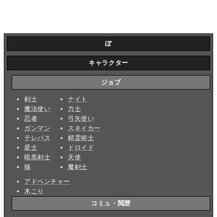
ぽ
キャラクター
ジョブ
剣士
ナイト
魔法使い
力士
忍者
弓矢使い
ガンマン
スネイカー
テレパス
精霊術士
星士
ドロイド
暗黒剣士
天使
猫
魔剣士
アドベンチャー
木こり
コミュ・閲歴