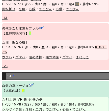
HP29 / MP7 / 攻29 / 防0 / 魔0 / 精0 / 命0 / 速4
+1
/ 勝率67.9%
回転斬り
/
牙剣
/
心眼
/
でこぴん
/
心眼
/
でこぴん
161
憑依少女と水無月ファル
【魔輝共鳴閃花】
R
△
猫
［
聖なる棍
］
HP34 / MP6 / 攻0 / 防0 / 魔34 / 精0 / 命0 / 速0 / 勝率69.0%
KD485.
7%
ヴァハ
/
ヴァハ
/
頭の体操
/
頭の体操
/
ヴァハ
/
まねっこ
126
ST
白銀の翼ネージュ
【比翼の絆】
R
△
剣士
鳥
VR
舞
-
灼熱の剣
-
HP30 / MP8 / 攻27 / 防0 / 魔0 / 精0 / 命0 / 速4 / 勝率28.6%
シルヴィア剣
/
牙剣
/
二刀
/
でこぴん
/
心眼
/
でこぴん