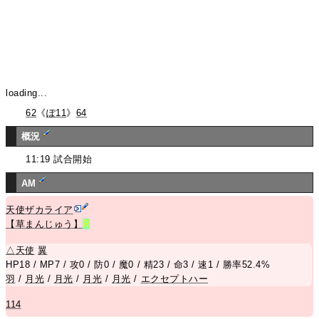
loading...
62
《
ぽ11
》
64
概況
11:19 試合開始
AM
天使ザカライア
【草まんじゅう】
R
△
天使
翼
HP18 / MP7 / 攻0 / 防0 / 魔0 / 精23 / 命3 / 速1 / 勝率52.4%
羽
/
月光
/
月光
/
月光
/
月光
/
エクセプトハー
114