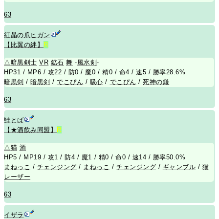
63
紅晶の爪ヒガン
【比翼の絆】
R
△
暗黒剣士
VR
鉱石
舞
-
風水剣
-
HP31 / MP6 / 攻22 / 防0 / 魔0 / 精0 / 命4 / 速5 / 勝率28.6%
暗黒剣
/
暗黒剣
/
でこぴん
/
吸心
/
でこぴん
/
死神の鎌
63
鮭とば
【★酒飲み同盟】
R
△
猫
酒
HP5 / MP19 / 攻1 / 防4 / 魔1 / 精0 / 命0 / 速14 / 勝率50.0%
まねっこ
/
チェンジング
/
まねっこ
/
チェンジング
/
ギャンブル
/
猫
レーザー
63
イザラ