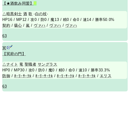
【★酒飲み同盟】
R
△
暗黒剣士
酒
歌
-
白の杖
-
HP16 / MP12 / 攻0 / 防0 / 魔13 / 精0 / 命0 / 速14 / 勝率50.0%
契約
/
吸心
/
嵐
/
ヴァハ
/
ヴァハ
/
ヴァハ
63
冥
【冥府の門】
△
ナイト
竜
聖職者
サングラス
HP0 / MP30 / 攻0 / 防0 / 魔0 / 精0 / 命0 / 速10 / 勝率33.3%
防御
/
ﾎｰﾘｰｻｰｸﾙ
/
ﾎｰﾘｰｻｰｸﾙ
/
ﾎｰﾘｰｻｰｸﾙ
/
ﾎｰﾘｰｻｰｸﾙ
/
エリス
63