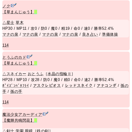
ノク
【草まんじゅう】
R
△
星士
草木
HP30 / MP11 / 攻0 / 防0 / 魔0 / 精19 / 命0 / 速0 / 勝率52.4%
マナの泉
/
マナの泉
/
マナの泉
/
マナの泉
/
良き占い
/
準備体操
114
とうふのカド
【草まんじゅう】
R
△
スネイカー
おとうふ
［
水晶の指輪Ⅱ
］
HP28 / MP10 / 攻28 / 防0 / 魔0 / 精0 / 命0 / 速2 / 勝率52.4%
ﾎﾟｲｽﾞﾝﾊﾞﾀﾌﾗｲ
/
アスクレピオス
/
レッドスネイク
/
アナコンダ
/
孫の
手
/
孫の手
114
魔法少女アカーディア
【魔輝共鳴閃花】
R
△
剣士
学園
眼鏡
［
鉄の剣
］