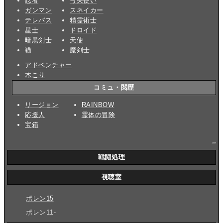
忍者
弓矢使い
ガンマン
スネイカー
テレパス
精霊術士
星士
ドロイド
暗黒剣士
天使
猫
魔剣士
アドベンチャー
木こり
コミュ・閲歴
リージョン
RAINBOW
応援人
霊体の冒険
宝箱
_
戦闘処理
視聴室
ポレン15
ポレン11-