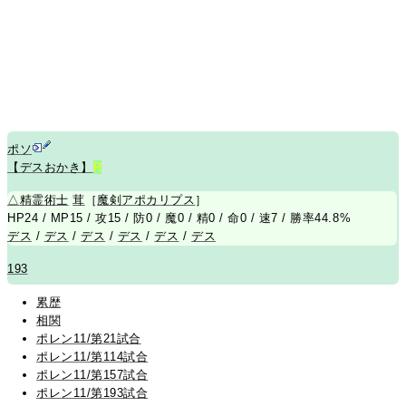
ポソ
【デスおかき】
R
△
精霊術士
茸
［
魔剣アポカリプス
］
HP24 / MP15 / 攻15 / 防0 / 魔0 / 精0 / 命0 / 速7 / 勝率44.8%
デス
/
デス
/
デス
/
デス
/
デス
/
デス
193
累歴
相関
ポレン11/第21試合
ポレン11/第114試合
ポレン11/第157試合
ポレン11/第193試合