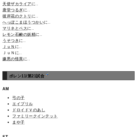
天使ザカライア
に..
唐堂つるぎ
に..
彼岸花のクトリ
に..
へっぽこまほうつかい
に..
マリネとペス
に..
レモン石鹸の妖精
に..
うそつき
に..
ＪｕＮ
に..
ＪｕＮに..
嫌悪の怪異
に..
ポレン11/第21試合
AM
弓の子
エイプリル
ドロイドＶのあし
ファミリークインテット
まや子
ST