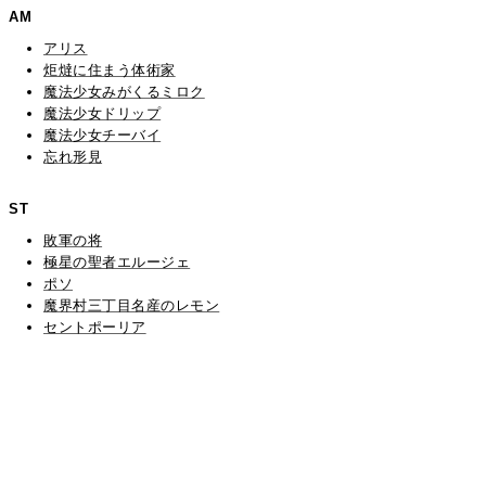
AM
アリス
炬燵に住まう体術家
魔法少女みがくるミロク
魔法少女ドリップ
魔法少女チーバイ
忘れ形見
ST
敗軍の将
極星の聖者エルージェ
ポソ
魔界村三丁目名産のレモン
セントポーリア