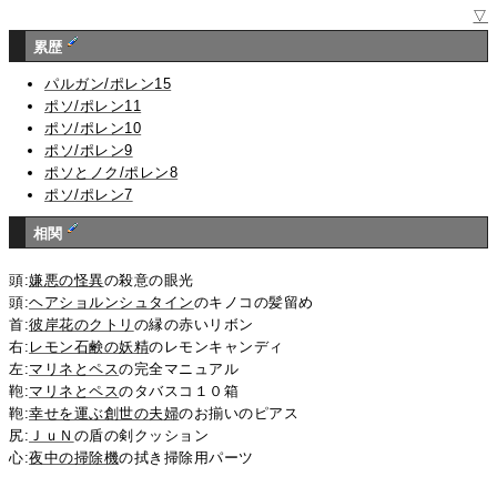
▽
累歴
パルガン/ポレン15
ポソ/ポレン11
ポソ/ポレン10
ポソ/ポレン9
ポソとノク/ポレン8
ポソ/ポレン7
相関
頭:
嫌悪の怪異
の殺意の眼光
頭:
ヘアショルンシュタイン
のキノコの髪留め
首:
彼岸花のクトリ
の縁の赤いリボン
右:
レモン石鹸の妖精
のレモンキャンディ
左:
マリネとペス
の完全マニュアル
鞄:
マリネとペス
のタバスコ１０箱
鞄:
幸せを運ぶ創世の夫婦
のお揃いのピアス
尻:
ＪｕＮ
の盾の剣クッション
心:
夜中の掃除機
の拭き掃除用パーツ