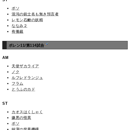
ポソ
混沌の銃士名も無き預言者
レモン石鹸の妖精
ななみ２
有働裁
ポレン11/第114試合
AM
天使ザカライア
ノク
ルフレドランジュ
フラム
とうふのカド
ST
カオスはくしゃく
嫌悪の怪異
ポソ
純潔の世界機構