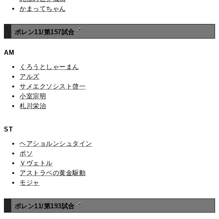
かまってちゃん
ポレン11/第157試合
AM
くろうとしゃーまん
アルズ
サメエクソシスト啓一
小室宗明
札川栄治
ST
ヘアショルンシュタイン
ポソ
Ｖヴェトル
アストラペの黄金駆動
モジャ
ポレン11/第193試合