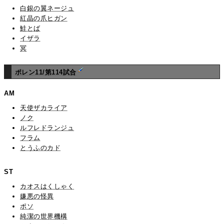
白銀の翼ネージュ
紅晶の爪ヒガン
鮭とば
イザラ
冥
ポレン11/第114試合
AM
天使ザカライア
ノク
ルフレドランジュ
フラム
とうふのカド
ST
カオスはくしゃく
嫌悪の怪異
ポソ
純潔の世界機構