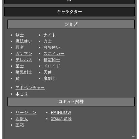
キャラクター
ジョブ
剣士
ナイト
魔法使い
力士
忍者
弓矢使い
ガンマン
スネイカー
テレパス
精霊術士
星士
ドロイド
暗黒剣士
天使
猫
魔剣士
アドベンチャー
木こり
コミュ・閲歴
リージョン
RAINBOW
応援人
霊体の冒険
宝箱
_