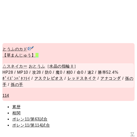
とうふのカド
【草まんじゅう】
R
△
スネイカー
おとうふ
［
水晶の指輪Ⅱ
］
HP28 / MP10 / 攻28 / 防0 / 魔0 / 精0 / 命0 / 速2 / 勝率52.4%
ﾎﾟｲｽﾞﾝﾊﾞﾀﾌﾗｲ
/
アスクレピオス
/
レッドスネイク
/
アナコンダ
/
孫の
手
/
孫の手
114
累歴
相関
ポレン11/第63試合
ポレン11/第114試合
▽