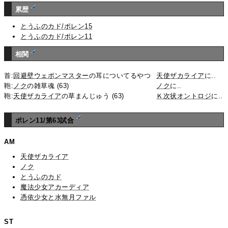
累歴
とうふのカド/ポレン15
とうふのカド/ポレン11
相関
首:
回避壁ウェポンマスター
の耳についてるやつ
天使ザカライア
に..
鞄:
ノク
の雑草魂 (63)
ノク
に..
鞄:
天使ザカライア
の草まんじゅう (63)
Ｋ次状オントロジ
に..
ポレン11/第63試合
AM
天使ザカライア
ノク
とうふのカド
魔法少女アカーディア
憑依少女と水無月ファル
ST