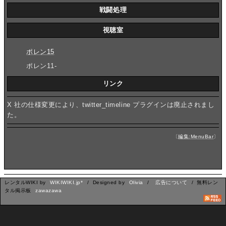
戦闘処理
視聴室
ポレン15
ポレン11-
リンク
X 社の仕様変更により、twitter_timeline プラグインは廃止されまし
た。
〔
編集:MenuBar
〕
レンタルWIKI by
WIKIWIKI.jp*
/ Designed by
Olivia
/
広告について
/ 無料レン
タル掲示板
zawazawa