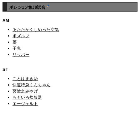
ポレン15/第38試合
AM
あたたかくしめった空気
ポズルブ
鄭
子鬼
リッパー
ST
ことはまきゆ
快速特急くんちゃん
冥途之みやげ
ももいろ炊飯器
エーヴェルト