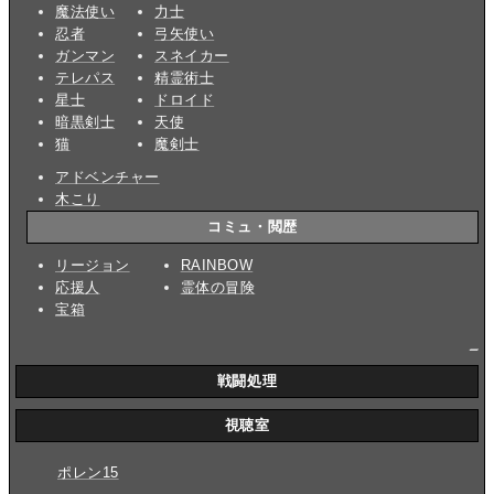
魔法使い
力士
忍者
弓矢使い
ガンマン
スネイカー
テレパス
精霊術士
星士
ドロイド
暗黒剣士
天使
猫
魔剣士
アドベンチャー
木こり
コミュ・閲歴
リージョン
RAINBOW
応援人
霊体の冒険
宝箱
_
戦闘処理
視聴室
ポレン15