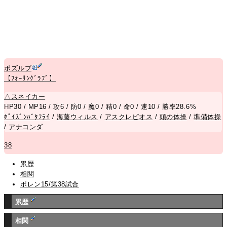
ポズルブ
【ﾌｫｰﾘﾝｸﾞﾗﾌﾞ】
△
スネイカー
HP30 / MP16 / 攻6 / 防0 / 魔0 / 精0 / 命0 / 速10 / 勝率28.6%
ﾎﾟｲｽﾞﾝﾊﾞﾀﾌﾗｲ
/
海藤ウィルス
/
アスクレピオス
/
頭の体操
/
準備体操
/
アナコンダ
38
累歴
相関
ポレン15/第38試合
累歴
相関