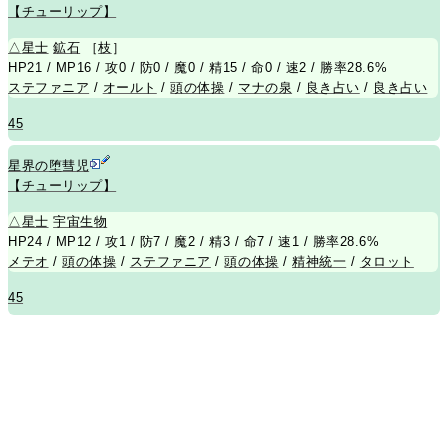
【チューリップ】
△
星士
鉱石
［
枝
］
HP21 / MP16 / 攻0 / 防0 / 魔0 / 精15 / 命0 / 速2 / 勝率28.6%
ステファニア
/
オールト
/
頭の体操
/
マナの泉
/
良き占い
/
良き占い
45
星界の堕彗児
【チューリップ】
△
星士
宇宙生物
HP24 / MP12 / 攻1 / 防7 / 魔2 / 精3 / 命7 / 速1 / 勝率28.6%
メテオ
/
頭の体操
/
ステファニア
/
頭の体操
/
精神統一
/
タロット
45