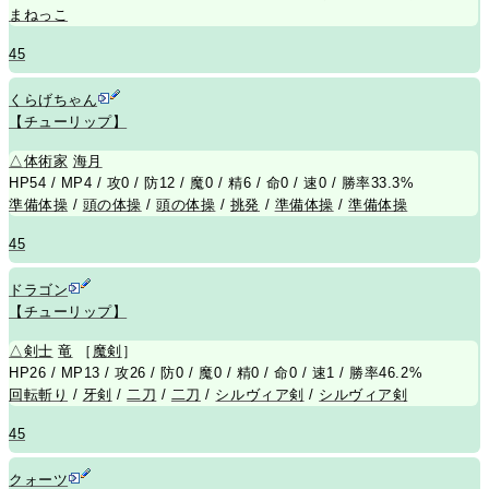
まねっこ
45
くらげちゃん
【チューリップ】
△
体術家
海月
HP54 / MP4 / 攻0 / 防12 / 魔0 / 精6 / 命0 / 速0 / 勝率33.3%
準備体操
/
頭の体操
/
頭の体操
/
挑発
/
準備体操
/
準備体操
45
ドラゴン
【チューリップ】
△
剣士
竜
［
魔剣
］
HP26 / MP13 / 攻26 / 防0 / 魔0 / 精0 / 命0 / 速1 / 勝率46.2%
回転斬り
/
牙剣
/
二刀
/
二刀
/
シルヴィア剣
/
シルヴィア剣
45
クォーツ