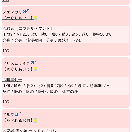
フェンガリ
【めぐりあいて】
R
△
忍者
［
エウテルペマント
］
HP39 / MP21 / 攻0 / 防0 / 魔0 / 精0 / 命6 / 速0 / 勝率58.8%
分身
/
分身
/
浪漫死阿
/
分身
/
魔法剣
/
投石
106
プリズムライカ
【めぐりあいて】
R
△
暗黒剣士
HP6 / MP6 / 攻0 / 防0 / 魔0 / 精0 / 命0 / 速32 / 勝率66.7%
契約
/
吸心
/
吸心
/
吸心
/
吸心
/
死神の鎌
106
アルダ
【たべれるお肉】
R
△
忍者
男の娘
オッドアイ
［
枝
］