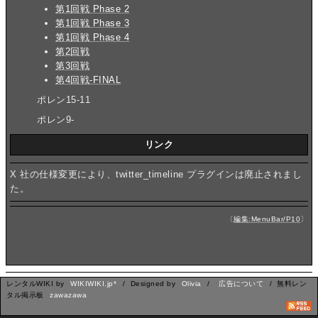
第1回戦 Phase 2
第1回戦 Phase 3
第1回戦 Phase 4
第2回戦
第3回戦
第4回戦-FINAL
ポレン15-11
ポレン9-
リンク
X 社の仕様変更により、twitter_timeline プラグインは廃止されまし
た。
〔
編集:MenuBar/P10
〕
レンタルWIKI by
WIKIWIKI.jp*
/ Designed by
Olivia
/
広告について
/ 無料レン
タル掲示板
zawazawa