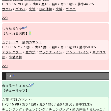
HP18 / MP9 / 攻0 / 防0 / 魔18 / 精0 / 命8 / 速5 / 勝率44.7%
ヴァハ
/
ヴァハ
/
火遁
/
頭の体操
/
火遁
/
ヴァハ
220
しらたまたゃ
【たべれるお肉】
R
△
テレパス
［
最弱のマント
］
HP30 / MP17 / 攻0 / 防0 / 魔0 / 精0 / 命0 / 速13 / 勝率50.0%
デフレクター
/
魔力炉
/
プラチナレイン
/
アシッドレイン
/
マクロス
法
/
準備体操
220
ST
ぬゅるぺちょぉん
【チューリップ】
△
猫
-
守護のマント
-
HP3 / MP9 / 攻0 / 防0 / 魔0 / 精0 / 命0 / 速30 / 勝率33.3%
チェンジング
/
チェンジング
/
チェンジング
/
頭の体操
/
まねっこ
/