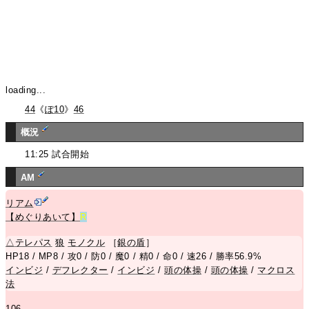
loading...
44
《
ぽ10
》
46
概況
11:25 試合開始
AM
リアム
【めぐりあいて】
R
△
テレパス
狼
モノクル
［
銀の盾
］
HP18 / MP8 / 攻0 / 防0 / 魔0 / 精0 / 命0 / 速26 / 勝率56.9%
インビジ
/
デフレクター
/
インビジ
/
頭の体操
/
頭の体操
/
マクロス
法
106