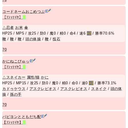
コードネームおこめつぶ
【ﾌﾝｯｿｲﾔ】
R
△
忍者
お米
傘
HP25 / MP5 / 攻25 / 防0 / 魔0 / 精0 / 命4 / 速6
+2
/ 勝率70.6%
鞭
/
鞭
/
鞭
/
頭の体操
/
鞭
/
投石
70
かにねこぴゅっ
【ﾌﾝｯｿｲﾔ】
R
△
スネイカー
属性/猫
かに
HP25 / MP15 / 攻25 / 防0 / 魔0 / 精0 / 命0 / 速0
+2
/ 勝率73.1%
カドゥケウス
/
アスクレピオス
/
アスクレピオス
/
スネイク
/
頭の体
操
/
孫の手
70
パピヨンとともだち配
【ﾌﾝｯｿｲﾔ】
R