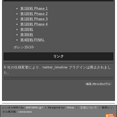
第1回戦 Phase 1
第1回戦 Phase 2
第1回戦 Phase 3
第1回戦 Phase 4
第2回戦
第3回戦
第4回戦-FINAL
ポレン15/10-
リンク
X 社の仕様変更により、twitter_timeline プラグインは廃止されまし
た。
〔
編集:MenuBar/P11
〕
レンタルWIKI by
WIKIWIKI.jp*
/ Designed by
Olivia
/
広告について
/ 無料レン
タル掲示板
zawazawa