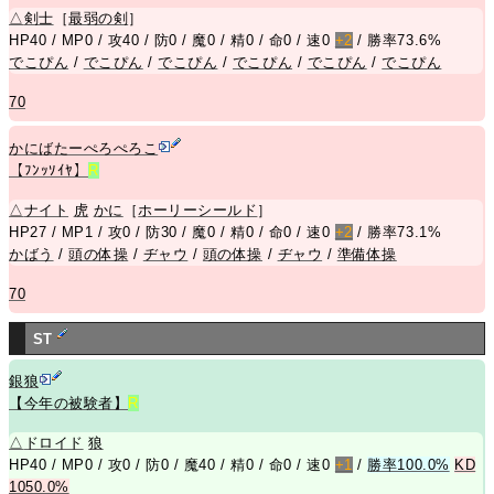
△
剣士
［
最弱の剣
］
HP40 / MP0 / 攻40 / 防0 / 魔0 / 精0 / 命0 / 速0
+2
/ 勝率73.6%
でこぴん
/
でこぴん
/
でこぴん
/
でこぴん
/
でこぴん
/
でこぴん
70
かにばたーぺろぺろこ
【ﾌﾝｯｿｲﾔ】
R
△
ナイト
虎
かに
［
ホーリーシールド
］
HP27 / MP1 / 攻0 / 防30 / 魔0 / 精0 / 命0 / 速0
+2
/ 勝率73.1%
かばう
/
頭の体操
/
ヂャウ
/
頭の体操
/
ヂャウ
/
準備体操
70
ST
銀狼
【今年の被験者】
R
△
ドロイド
狼
HP40 / MP0 / 攻0 / 防0 / 魔40 / 精0 / 命0 / 速0
+1
/
勝率100.0%
KD
1050.0%