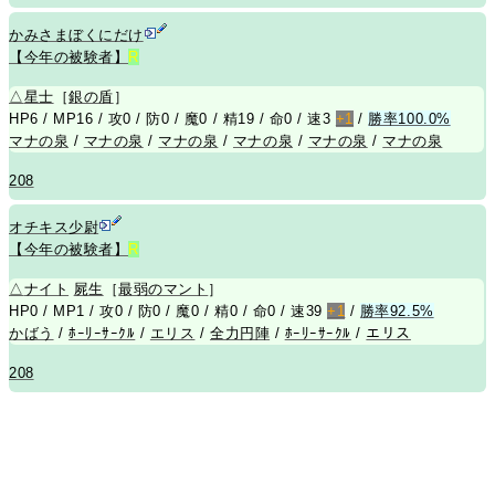
かみさまぼくにだけ
【今年の被験者】
R
△
星士
［
銀の盾
］
HP6 / MP16 / 攻0 / 防0 / 魔0 / 精19 / 命0 / 速3
+1
/
勝率100.0%
マナの泉
/
マナの泉
/
マナの泉
/
マナの泉
/
マナの泉
/
マナの泉
208
オチキス少尉
【今年の被験者】
R
△
ナイト
屍生
［
最弱のマント
］
HP0 / MP1 / 攻0 / 防0 / 魔0 / 精0 / 命0 / 速39
+1
/
勝率92.5%
かばう
/
ﾎｰﾘｰｻｰｸﾙ
/
エリス
/
全力円陣
/
ﾎｰﾘｰｻｰｸﾙ
/
エリス
208