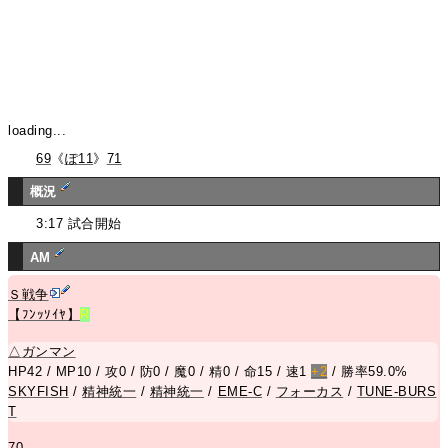
loading...
69
《
ぽ11
》
71
概況
3:17 試合開始
AM
Ｓ戦争
【ﾌﾝｯｿｲﾔ】
R
△
ガンマン
HP42 / MP10 / 攻0 / 防0 / 魔0 / 精0 / 命15 / 速1
+2
/ 勝率59.0%
SKYFISH
/
精神統一
/
精神統一
/
EME-C
/
フォーカス
/
TUNE-BURS
T
70