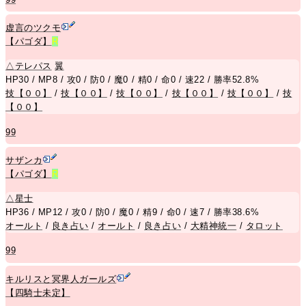
虚言のツクモ
【パゴダ】
R
△
テレパス
翼
HP30 / MP8 / 攻0 / 防0 / 魔0 / 精0 / 命0 / 速22 / 勝率52.8%
技【００】
/
技【００】
/
技【００】
/
技【００】
/
技【００】
/
技
【００】
99
サザンカ
【パゴダ】
R
△
星士
HP36 / MP12 / 攻0 / 防0 / 魔0 / 精9 / 命0 / 速7 / 勝率38.6%
オールト
/
良き占い
/
オールト
/
良き占い
/
大精神統一
/
タロット
99
キルリスと冥界人ガールズ
【四騎士未定】