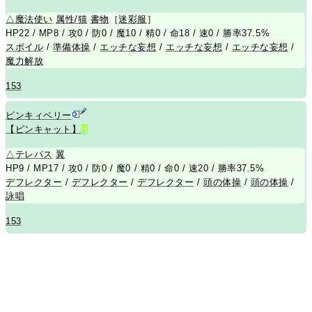
△
魔法使い
属性/猫
書物
［
迷彩服
］
HP22 / MP8 / 攻0 / 防0 / 魔10 / 精0 / 命18 / 速0 / 勝率37.5%
スポイル
/
準備体操
/
エッチな妄想
/
エッチな妄想
/
エッチな妄想
/
魔力解放
153
ピンキィベリー
【ピンキャット】
R
△
テレパス
翼
HP9 / MP17 / 攻0 / 防0 / 魔0 / 精0 / 命0 / 速20 / 勝率37.5%
デフレクター
/
デフレクター
/
デフレクター
/
頭の体操
/
頭の体操
/
詠唱
153