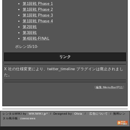
第1回戦 Phase 1
第1回戦 Phase 2
第1回戦 Phase 3
第1回戦 Phase 4
第2回戦
第3回戦
第4回戦-FINAL
ポレン15/10-
リンク
X 社の仕様変更により、twitter_timeline プラグインは廃止されまし
た。
〔
編集:MenuBar/P11
〕
レンタルWIKI by
WIKIWIKI.jp*
/ Designed by
Olivia
/
広告について
/ 無料レン
タル掲示板
zawazawa