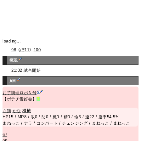
loading...
98
《
ぽ11
》
100
概況
21:02 試合開始
AM
お芋調理ロボＮ号
【ポテチ愛好会】
R
△
猫
かな
機械
HP15 / MP8 / 攻0 / 防0 / 魔0 / 精0 / 命5 / 速22 / 勝率54.5%
まねっこ
/
ナラ
/
コンバート
/
チェンジング
/
まねっこ
/
まねっこ
67
99