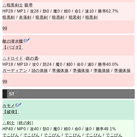
△
暗黒剣士
眼帯
HP28 / MP1 / 攻28 / 防0 / 魔0 / 精0 / 命1 / 速10 / 勝率62.7%
暗黒剣
/
奈落剣
/
暗黒剣
/
暗黒剣
/
暗黒剣
/
暗黒剣
99
敵の潜水艦
【パゴダ】
△
ドロイド
-
鉄の盾
-
HP18 / MP10 / 攻0 / 防24 / 魔0 / 精0 / 命0 / 速0 / 勝率40.0%
ガーディアン
/
頭の体操
/
準備体操
/
準備体操
/
準備体操
/
準備体操
99
ST
カモメ
【破壊】
△
剣士
［
鉄の剣
］
HP40 / MP0 / 攻40 / 防0 / 魔0 / 精0 / 命0 / 速0 / 勝率49.1%
でこぴん
/
でこぴん
/
でこぴん
/
でこぴん
/
でこぴん
/
でこぴん