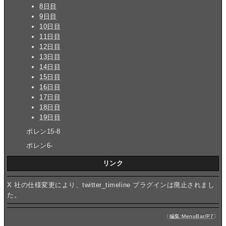
8日目
9日目
10日目
11日目
12日目
13日目
14日目
15日目
16日目
17日目
18日目
19日目
ポレン15-8
ポレン6-
リンク
X 社の仕様変更により、twitter_timeline プラグインは廃止されまし
た。
〔
編集:MenuBar/P7
〕