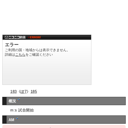
183
《
ぽ7
》
185
概況
m:s 試合開始
AM