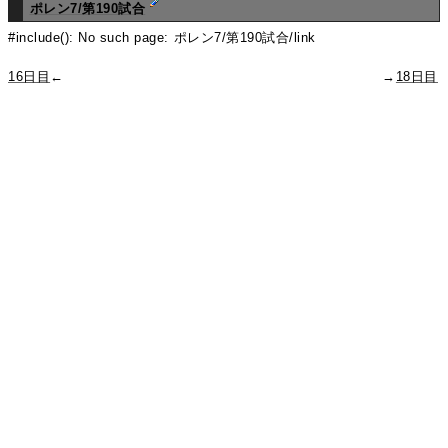
ポレン7/第190試合
#include(): No such page: ポレン7/第190試合/link
16日目
←
→
18日目