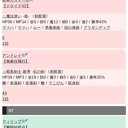
死神カサドール
【ドロイドV2】
△
魔法使い
-
枝
- 《
刹那賞
》
HP36 / MP14 / 攻0 / 防0 / 魔12 / 精0 / 命0 / 速2 / 勝率42%
ヴァハ
/
ヴァハ
/
ルー
/
準備体操
/
頭の体操
/
ブリガンディア
5
115
アンドレイ
【無責任飛行】
△
暗黒剣士
眼帯
-
石の剣
-《
刹那賞
》
HP39 / MP3 / 攻19 / 防0 / 魔0 / 精0 / 命0 / 速5 / 勝率25%
鞭
/
奈落剣
/
奈落剣
/
鞭
/
でこぴん
/
獄炎剣
43
115
ST
フィリップ
【黎明結節点】