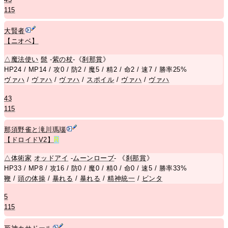
115
大賢者
【ニオベ】
△
魔法使い
髭
-
紫の杖
-《
刹那賞
》
HP24 / MP14 / 攻0 / 防2 / 魔5 / 精2 / 命2 / 速7 / 勝率25%
ヴァハ
/
ヴァハ
/
ヴァハ
/
スポイル
/
ヴァハ
/
ヴァハ
43
115
那須野雀と滝川瑪瑙
【ドロイドV2】
R
△
体術家
オッドアイ
-
ムーンローブ
- 《
刹那賞
》
HP33 / MP8 / 攻16 / 防0 / 魔0 / 精0 / 命0 / 速5 / 勝率33%
鞭
/
頭の体操
/
暴れる
/
暴れる
/
精神統一
/
ビンタ
5
115