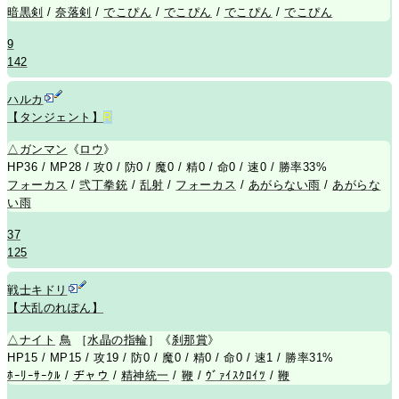
暗黒剣
/
奈落剣
/
でこぴん
/
でこぴん
/
でこぴん
/
でこぴん
9
142
ハルカ
【タンジェント】
R
△
ガンマン
《
ロウ
》
HP36 / MP28 / 攻0 / 防0 / 魔0 / 精0 / 命0 / 速0 / 勝率33%
フォーカス
/
弐丁拳銃
/
乱射
/
フォーカス
/
あがらない雨
/
あがらな
い雨
37
125
戦士キドリ
【大乱のれぽん】
△
ナイト
鳥
［
水晶の指輪
］《
刹那賞
》
HP15 / MP15 / 攻19 / 防0 / 魔0 / 精0 / 命0 / 速1 / 勝率31%
ﾎｰﾘｰｻｰｸﾙ
/
ヂャウ
/
精神統一
/
鞭
/
ｳﾞｧｲｽｸﾛｲﾂ
/
鞭