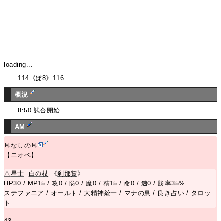
loading...
114
《
ぽ8
》
116
概況
8:50 試合開始
AM
耳なしの耳
【ニオベ】
△
星士
-
白の杖
-《
刹那賞
》
HP30 / MP15 / 攻0 / 防0 / 魔0 / 精15 / 命0 / 速0 / 勝率35%
ステファニア
/
オールト
/
大精神統一
/
マナの泉
/
良き占い
/
タロッ
ト
43