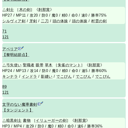
△
剣士
［
木の剣
］《
刹那賞
》
HP27 / MP11 / 攻20 / 防0 / 魔0 / 精0 / 命0 / 速0 / 勝率75%
シルヴィア剣
/
牙剣
/
二刀
/
頭の体操
/
頭の体操
/
村雲の剣
71
121
アベリア
【黎明結節点】
△
弓矢使い
聖職者
眼帯
草木
［
朱雀のマント
］《
刹那賞
》
HP24 / MP13 / 攻14 / 防0 / 魔0 / 精0 / 命0 / 速5 / 勝率60%
キンナラ
/
インドラ
/
影縫い
/
でこぴん
/
でこぴん
/
でこぴん
89
121
文字のない魔導書剣
【タンジェント】
△
暗黒剣士
書物
［
イリューガーの剣
］《
刹那賞
》
HP3 / MP4 / 攻29 / 防0 / 魔0 / 精0 / 命0 / 速6 / 勝率36%