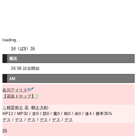
loading...
34
《
ぽ9
》
36
概況
26:58 試合開始
AM
佐川アイリス
【花送ドロップ】
R
△
精霊術士
花
-
騎士大剣
-
HP12 / MP32 / 攻0 / 防0 / 魔0 / 精0 / 命0 / 速4 / 勝率35%
デス
/
デス
/
デス
/
デス
/
デス
/
デス
35