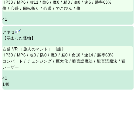
HP33 / MP6 / 攻11 / 防6 / 魔0 / 精0 / 命0 / 速6 / 勝率63%
鞭
/
心眼
/
回転斬り
/
心眼
/
でこぴん
/
鞭
41
アヤセ
【弱まった怪物】
△
猫
VR
［
旅人のマント
］ 《
誰
》
HP30 / MP6 / 攻0 / 防0 / 魔0 / 精0 / 命10 / 速14 / 勝率63%
コンバート
/
チェンジング
/
巨大化
/
劉言語魔法
/
龍言語魔法
/
猫
レーザー
41
140