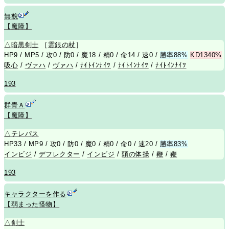
無貌
【魔障】
△
暗黒剣士
［
霊銀の杖
］
HP9 / MP5 / 攻0 / 防0 / 魔18 / 精0 / 命14 / 速0 /
勝率88%
KD1340%
吸心
/
ヴァハ
/
ヴァハ
/
ﾅｲﾄｲﾝﾅｲﾂ
/
ﾅｲﾄｲﾝﾅｲﾂ
/
ﾅｲﾄｲﾝﾅｲﾂ
193
群青Ａ
【魔障】
△
テレパス
HP33 / MP9 / 攻0 / 防0 / 魔0 / 精0 / 命0 / 速20 /
勝率83%
インビジ
/
デフレクター
/
インビジ
/
頭の体操
/
鞭
/
鞭
193
キャラクターを作る
【弱まった怪物】
△
剣士