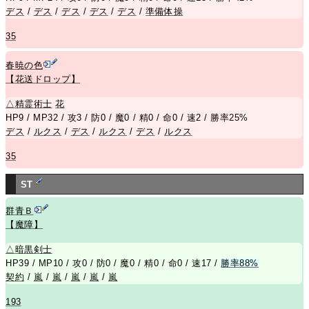
デス
/
デス
/
デス
/
デス
/
デス
/
準備体操
35
春暁の色
【花送ドロップ】
△
精霊術士
花
HP9 / MP32 / 攻3 / 防0 / 魔0 / 精0 / 命0 / 速2 / 勝率25%
デス
/
ルクス
/
デス
/
ルクス
/
デス
/
ルクス
35
ST
群青Ｂ
【魔障】
△
暗黒剣士
HP39 / MP10 / 攻0 / 防0 / 魔0 / 精0 / 命0 / 速17 /
勝率88%
契約
/
嵐
/
嵐
/
嵐
/
嵐
/
嵐
193