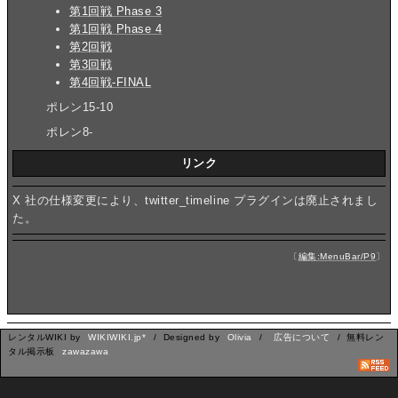
第1回戦 Phase 3
第1回戦 Phase 4
第2回戦
第3回戦
第4回戦-FINAL
ポレン15-10
ポレン8-
リンク
X 社の仕様変更により、twitter_timeline プラグインは廃止されまし
た。
〔
編集:MenuBar/P9
〕
レンタルWIKI by
WIKIWIKI.jp*
/ Designed by
Olivia
/
広告について
/ 無料レン
タル掲示板
zawazawa