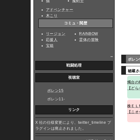
猫
魔剣士
アドベンチャー
木こり
コミュ・閲歴
リージョン
RAINBOW
応援人
霊体の冒険
宝箱
_
ポレン
戦闘処理
秘蔵さ
視聴室
燭台の
【どら
ポレン15
ポレン11-
株ＥＬ
リンク
【ニオ
X 社の仕様変更により、twitter_timeline プ
ラグインは廃止されました。