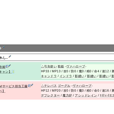
9
れし..
△
弓矢使い
歌
姫
-
ヴァハローブ
-
歌姫
HP33 / MP13 / 攻0 / 防0 / 魔0 / 精0 / 命4 / 速12 
キャン】
R
キャンドラ
/
インドラ
/
影縫い
/
影縫い
/
影縫い
/
△
テレパス
ゴーグル
-
ヴァハローブ
-
Ｍサービス担当工藤
HP12 / MP20 / 攻0 / 防0 / 魔0 / 精0 / 命0 / 速16 
ベ】
デフレクター
/
魔力炉
/
アシッドレイン
/
ﾏｲﾃｨｰﾃｸﾆ