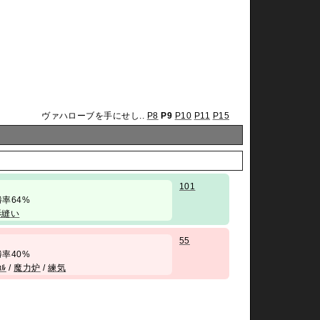
ヴァハローブを手にせし..
P8
P9
P10
P11
P15
101
/ 勝率64%
影縫い
55
/ 勝率40%
ｶﾙ
/
魔力炉
/
練気