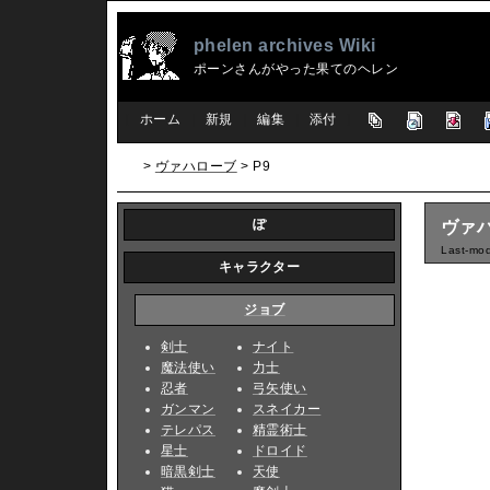
phelen archives Wiki
ポーンさんがやった果てのヘレン
[
ホーム
|
新規
|
編集
|
添付
]
>
ヴァハローブ
> P9
ぽ
ヴァハ
Last-mod
キャラクター
ジョブ
剣士
ナイト
魔法使い
力士
忍者
弓矢使い
ガンマン
スネイカー
テレパス
精霊術士
星士
ドロイド
暗黒剣士
天使