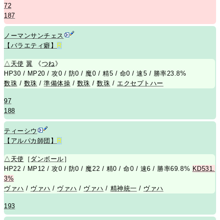
72
187
ノーマンサンチェス
【バラエティ癖】
R
△
天使
翼
《
つね
》
HP30 / MP20 / 攻0 / 防0 / 魔0 / 精5 / 命0 / 速5 / 勝率23.8%
数珠
/
数珠
/
準備体操
/
数珠
/
数珠
/
エクセプトハー
97
188
ティーシウ
【アルパカ師団】
R
△
天使
［
ダンボール
］
HP22 / MP12 / 攻0 / 防0 / 魔22 / 精0 / 命0 / 速6 / 勝率69.8%
KD531.
3%
ヴァハ
/
ヴァハ
/
ヴァハ
/
ヴァハ
/
精神統一
/
ヴァハ
193