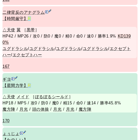
二律背反のアナグラム
【時間厳守】
R
△
天使
翼
［
黒帯
］
HP42 / MP26 / 攻0 / 防0 / 魔0 / 精0 / 命0 / 速0 / 勝率1.9%
KD139
0%
ユグドラシル
/
ユグドラシル
/
ユグドラシル
/
ユグドラシル
/
エクセプト
ハー
/
エクセプトハー
167
ギヨ
【星間力学】
R
△
天使
メイド
［
ぽるぽるシールド
］
HP18 / MP5 / 攻0 / 防0 / 魔0 / 精15 / 命0 / 速14 / 勝率45.8%
魔方陣
/
月光
/
頭の体操
/
月光
/
月光
/
魔方陣
170
ょぅじょ
【たのしい】