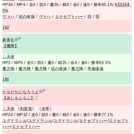
HP36 / MP4 / 攻0 / 防0 / 魔36 / 精0 / 命0 / 速0 / 勝率65.1%
KD1154.
5%
ヴァハ
/
頭の体操
/
ヴァハ
/
エクセプトハー
/
羽
/
羽
182
群青Ｂ
【魔障】
△
天使
HP3 / MP6 / 攻0 / 防0 / 魔0 / 精25 / 命0 / 速8 / 勝率65.5%
魔方陣
/
魔方陣
/
魔方陣
/
頭の体操
/
魔方陣
/
準備体操
185
ともだちになろうよ
【あしもふもふ】
R
△
天使
《
刹那賞
》 ［
赤帯
］
HP24 / MP32 / 攻0 / 防0 / 魔0 / 精0 / 命0 / 速0 / 勝率77.1%
ユグドラシル
/
ユグドラシル
/
ユグドラシル
/
エクセプトハー
/
エクセプト
ハー
/
エクセプトハー