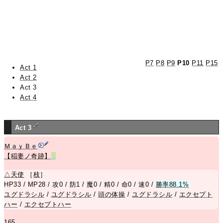
P7
P8
P9
P10
P11
P15
Act 1
Act 2
Act 3
Act 4
Act 3
ＭａｙＢｅ
【稲妻ノ奇跡】
R
△
天使
［
枝
］
HP33 / MP28 / 攻0 / 防1 / 魔0 / 精0 / 命0 / 速0 /
勝率88.1%
ユグドラシル
/
ユグドラシル
/
頭の体操
/
ユグドラシル
/
エクセプト
ハー
/
エクセプトハー
165