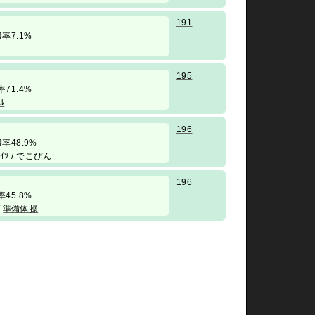
191
 勝率7.1%
195
勝率71.4%
ﾙ
196
/ 勝率48.9%
ｲﾂ
/
でこぴん
196
勝率45.8%
/
準備体操