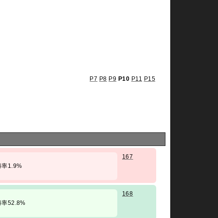
P7
P8
P9
P10
P11
P15
167
 勝率1.9%
168
/ 勝率52.8%