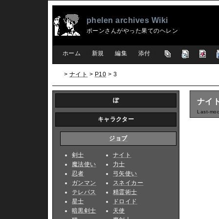
phelen archives Wiki
ポーンさんがやった果てのヘレン
[
ホーム
|
新規
|
編集
|
添付
]
>
ナイト
>
P10
> 3
ぽ
ナイト/
Last-mod
キャラクター
ジョブ
剣士
ナイト
魔法使い
力士
忍者
弓矢使い
ガンマン
スネイカー
テレパス
精霊術士
星士
ドロイド
暗黒剣士
天使