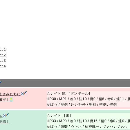
ct 1
ct 2
ct 3
ct 4
△
ナイト
髭
［
ダンボール
］
まきみたちに
HP30 / MP1 / 攻0 / 防10 / 魔0 / 精8 / 命0 / 速11 /
厳守】
R
かばう
/
聖剣
/
ﾎｰﾘｰｻｰｸﾙ
/
聖剣
/
聖剣
/
聖剣
△
ナイト
［
帯
］
ル
HP33 / MP9 / 攻0 / 防10 / 魔15 / 精0 / 命0 / 速0 
物園】
かばう
/
防御
/
ヴァハ
/
精神統一
/
ヴァハ
/
ヴァハ