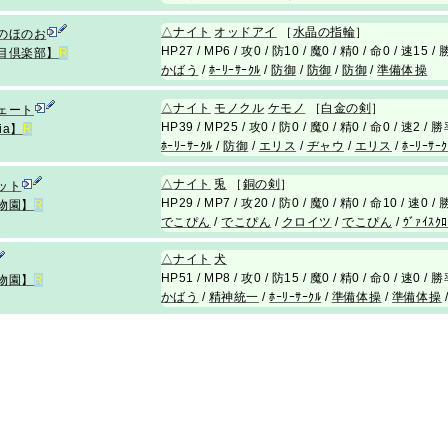
△
ナイト
オッドアイ
［
水晶の指輪
］
のほのお
HP27 / MP6 / 攻0 / 防10 / 魔0 / 精0 / 命0 / 速15 /
目倶楽部】
R
かばう
/
ﾎｰﾘｰｻｰｸﾙ
/
防御
/
防御
/
防御
/
準備体操
△
ナイト
モノクル
ケモノ
［
白金の剣
］
ェート
HP39 / MP25 / 攻0 / 防0 / 魔0 / 精0 / 命0 / 速2 / 
ia】
R
ﾎｰﾘｰｻｰｸﾙ
/
防御
/
エリス
/
ヂャウ
/
エリス
/
ﾎｰﾘｰｻｰｸ
△
ナイト
兎
［
銅の剣
］
ット
HP29 / MP7 / 攻20 / 防0 / 魔0 / 精0 / 命10 / 速0 
物園】
R
でこぴん
/
でこぴん
/
クロイツ
/
でこぴん
/
ｳﾞｧｲｽｸﾛ
△
ナイト
犬
HP51 / MP8 / 攻0 / 防15 / 魔0 / 精0 / 命0 / 速0 / 
物園】
R
かばう
/
精神統一
/
ﾎｰﾘｰｻｰｸﾙ
/
準備体操
/
準備体操