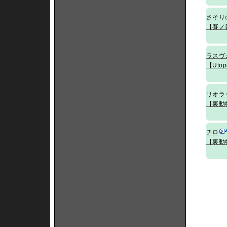
さそり
【賽ノ
ラスヴ
【Utop
リオラ
【裏動
チロ
【裏動