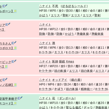
△
ナイト
不死
［
ぽるぽるシールド
］
９
HP30 / MP0 / 攻0 / 防30 / 魔0 / 精0 / 命0 / 速0 / 
ルボーン】
R
かばう
/
エリス
/
聖剣
/
エリス
/
エリス
/
聖剣
△
ナイト
リア
HP30 / MP12 / 攻0 / 防0 / 魔0 / 精0 / 命0 / 速18 
ベ】
防御
/
防御
/
防御
/
かばう
/
準備体操
/
準備体操
△
ナイト
酒
のＳさん
HP30 / MP6 / 攻0 / 防13 / 魔0 / 精0 / 命0 / 速11 
ロボロス】
R
ﾎｰﾘｰｻｰｸﾙ
/
エリス
/
ﾎｰﾘｰｻｰｸﾙ
/
エリス
/
ﾎｰﾘｰｻｰｸﾙ
/
△
ナイト
医師
眼鏡
Xmas
ービック
HP27 / MP20 / 攻0 / 防0 / 魔0 / 精4 / 命0 / 速7 / 
ベ】
R
ﾎｰﾘｰｻｰｸﾙ
/
頭の体操
/
エリス
/
頭の体操
/
エリス
/
△
ナイト
オッドアイ
［
銀の盾
］
ズ
HP0 / MP6 / 攻0 / 防24 / 魔0 / 精0 / 命0 / 速10 / 
ンノ石碑】
R
ﾎｰﾘｰｻｰｸﾙ
/
かばう
/
頭の体操
/
精神統一
/
ﾎｰﾘｰｻｰｸﾙ
△
ナイト
花
［
ダンボール
］
型装甲車梔子
HP30 / MP10 / 攻0 / 防0 / 魔0 / 精0 / 命0 / 速20 
スコード】
R
かばう
/
ﾎｰﾘｰｻｰｸﾙ
/
聖なる儀式
/
ヂャウ
/
準備体操