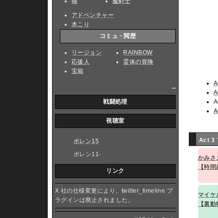
猫
魔剣士
アドベンチャー
木こり
コミュ・閲歴
リージョン
RAINBOW
応援人
霊体の冒険
宝箱
A
_
A
A
戦闘処理
A
視聴室
Act 3
ポレン15
ポレン11-
かみさ
【時間
リンク
X 社の仕様変更により、twitter_timeline プ
マイケ
ラグインは廃止されました。
【裏動