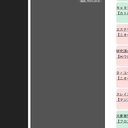
〔
編集:MenuBar
〕
Ｎｏ９
【カト
エステ
【ニオ
研究課
【㈱ウ
Ｄｒユ
【ニオ
スレイ
【マジ
元要塞
【フロ