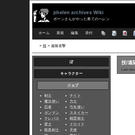
phelen archives Wiki
ポーンさんがやった果てのヘレン
[
ホーム
|
新規
|
編集
|
添付
]
>
技
> 遠隔攻撃
ぽ
技/遠
Last-mod
キャラクター
ジョブ
剣士
ナイト
魔法使い
力士
忍者
弓矢使い
ガンマン
スネイカー
テレパス
精霊術士
星士
ドロイド
暗黒剣士
天使