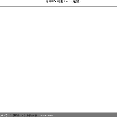
命中65 範囲7～8 (
遠隔
)
ついて
/ 無料レンタル掲示板
zawazawa