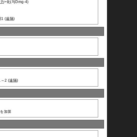
非力
>化(与Dmg-4)
1 (
遠隔
)
～2 (
遠隔
)
%を加算