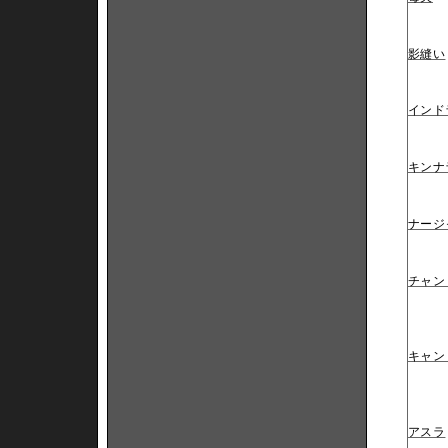
影縫い
インド
キンナ
ナージ
チャン
キャン
アスラ