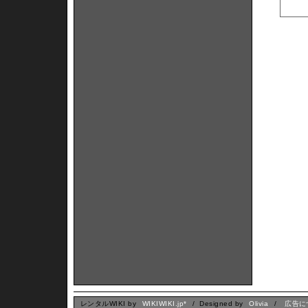
レンタルWIKI by
WIKIWIKI.jp*
/ Designed by
Olivia
/
広告に