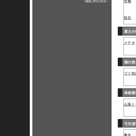
〔
編集:MenuBar
〕
苦無
投石
星士
メテオ
猫の
ゴミ投
体術
山落と
弓矢
毒矢