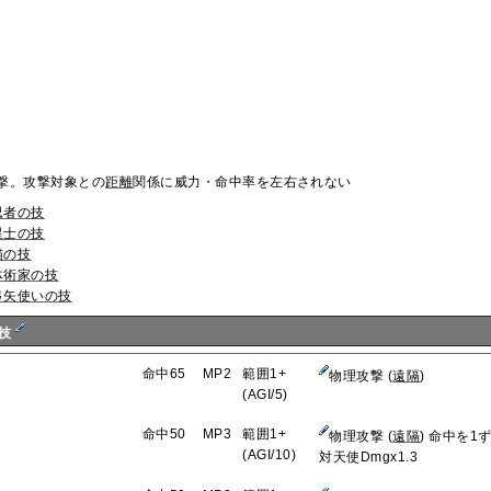
撃。攻撃対象との
距離
関係に威力・命中率を左右されない
忍者の技
星士の技
猫の技
体術家の技
弓矢使いの技
の技
命中65
MP2
範囲1+
物理攻撃 (
遠隔
)
(AGI/5)
命中50
MP3
範囲1+
物理攻撃 (
遠隔
) 命中を1
(AGI/10)
対天使Dmgx1.3