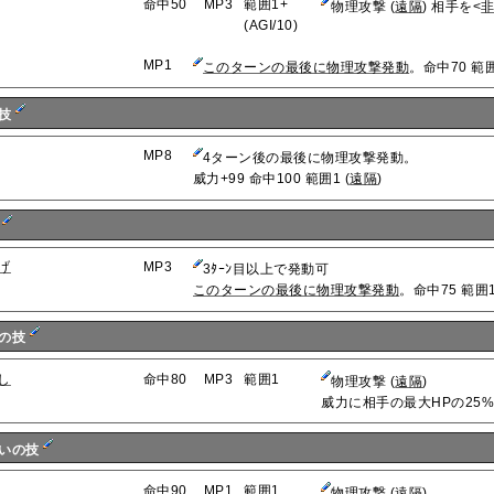
命中50
MP3
範囲1+
物理攻撃 (
遠隔
) 相手を<
(AGI/10)
MP1
このターンの最後に物理攻撃発動
。命中70 範囲
の技
MP8
4ターン後の最後に物理攻撃発動。
威力+99 命中100 範囲1 (
遠隔
)
技
げ
MP3
3ﾀｰﾝ目以上で発動可
このターンの最後に物理攻撃発動
。命中75 範囲1
家の技
し
命中80
MP3
範囲1
物理攻撃 (
遠隔
)
威力に相手の最大HPの25
使いの技
命中90
MP1
範囲1
物理攻撃 (
遠隔
)