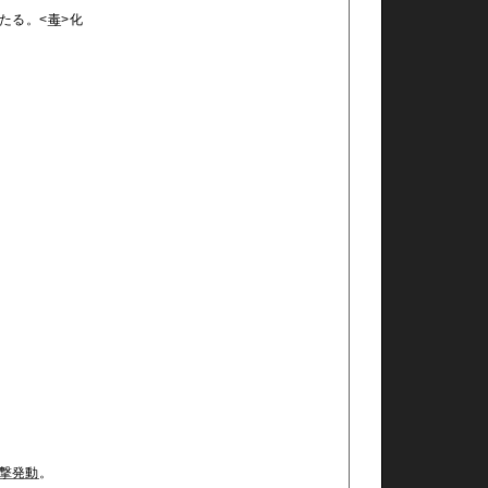
たる。<
毒
>化
攻撃発動
。