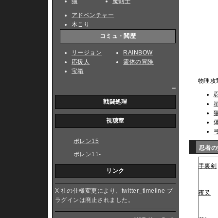
猫
魔剣士
アドベンチャー
木こり
コミュ・閲歴
リージョン
RAINBOW
応援人
霊体の冒険
宝箱
物理攻
_
戦闘処理
視聴室
ポレン15
忍者
ポレン11-
手裏剣
リンク
X 社の仕様変更により、twitter_timeline プ
夜叉
ラグインは廃止されました。