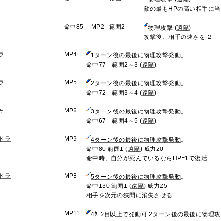
敵の最もHPの高い相手に当
命中85
MP2
範囲2
物理攻撃 (
遠隔
)
攻撃後、相手の速さを-2
ラ
MP4
1ターン後の最後に物理攻撃発動
。
命中77 範囲2～3 (
遠隔
)
ラ
MP5
2ターン後の最後に物理攻撃発動
。
命中72 範囲3～4 (
遠隔
)
ャ
MP6
3ターン後の最後に物理攻撃発動
。
命中67 範囲4～5 (
遠隔
)
ドラ
MP9
4ターン後の最後に物理攻撃発動
。
命中80 範囲1 (
遠隔
) 威力20
命中時、自分が死んでいるなら
HP=1で復活
ドラ
MP8
5ターン後の最後に物理攻撃発動
。
命中130 範囲1 (
遠隔
) 威力25
相手を次元の狭間に消失させる
MP11
4ﾀｰﾝ目以上で発動可 2ターン後の最後に物理