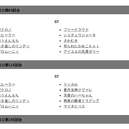
11/第84試合
ST
卍クロノ
フリークラウド
辻ヒーラー
シコチュウジャーＲ
おうえんもち
さかむき
引き返しのリンディ
吊られたかみこｂｏｔ
プロムハニィ
アイエエの兄貴ダリー
1/第124試合
ST
辻ヒーラー
リィカル
卍クロノ
蒼月女神クヴァレ
おうえんもち
天使のハーちゃん
引き返しのリンディ
再来の覇者ドラグシア
プロムハニィ
マリネとペス
1/第160試合