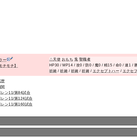
△
天使
おもち
兎
聖職者
ラー
HP30 / MP14 / 攻0 / 防0 / 魔0 / 精15 / 命0 / 速1 
モチモチ】
祈祷
/
祈祷
/
祈祷
/
祈祷
/
エクセプトハー
/
エクセ
累歴
相関
ポレン11/第84試合
ポレン11/第124試合
ポレン11/第160試合