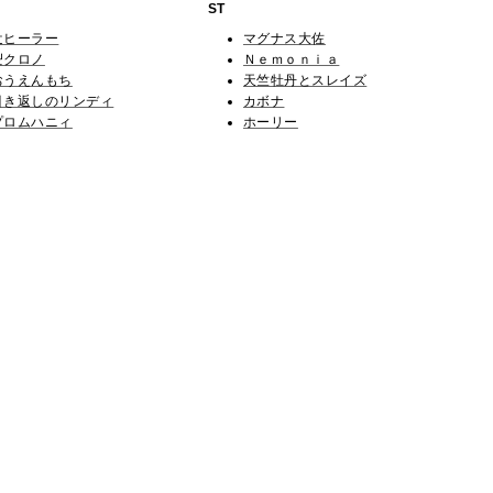
ST
辻ヒーラー
マグナス大佐
卍クロノ
Ｎｅｍｏｎｉａ
おうえんもち
天竺牡丹とスレイズ
引き返しのリンディ
カボナ
プロムハニィ
ホーリー