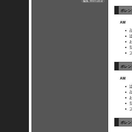
〔
編集:MenuBar
〕
ポレン
AM
ポレン1
AM
ポレン1