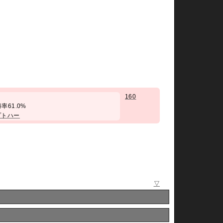
160
/ 勝率61.0%
プトハー
▽