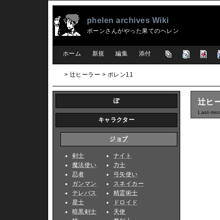
phelen archives Wiki
ポーンさんがやった果てのヘレン
[
ホーム
|
新規
|
編集
|
添付
]
> 辻ヒーラー > ポレン11
ぽ
辻ヒー
Last-mod
キャラクター
ジョブ
剣士
ナイト
魔法使い
力士
忍者
弓矢使い
ガンマン
スネイカー
テレパス
精霊術士
星士
ドロイド
暗黒剣士
天使