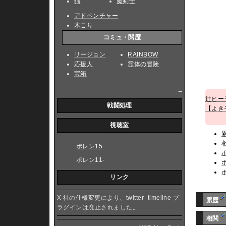
猫
魔剣士
アドベンチャー
木こり
コミュ・閲歴
リージョン
RAINBOW
応援人
霊体の冒険
宝箱
_
辻ヒー
戦闘処理
【よき
視聴室
ポレン15
ポレン11-
リンク
X 社の仕様変更により、twitter_timeline プ
累歴
ラグインは廃止されました。
相関