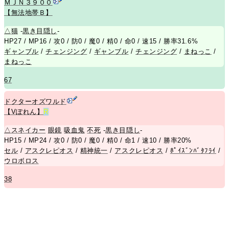
ＭＪＮ３９００
【無法地帯Ｂ】
△
猫
-
黒き目隠し
-
HP27 / MP16 / 攻0 / 防0 / 魔0 / 精0 / 命0 / 速15 / 勝率31.6%
ギャンブル
/
チェンジング
/
ギャンブル
/
チェンジング
/
まねっこ
/
まねっこ
67
ドクターオズワルド
【Vぽれん】
R
△
スネイカー
眼鏡
吸血鬼
不死
-
黒き目隠し
-
HP15 / MP24 / 攻0 / 防0 / 魔0 / 精0 / 命1 / 速10 / 勝率20%
セル
/
アスクレピオス
/
精神統一
/
アスクレピオス
/
ﾎﾟｲｽﾞﾝﾊﾞﾀﾌﾗｲ
/
ウロボロス
38