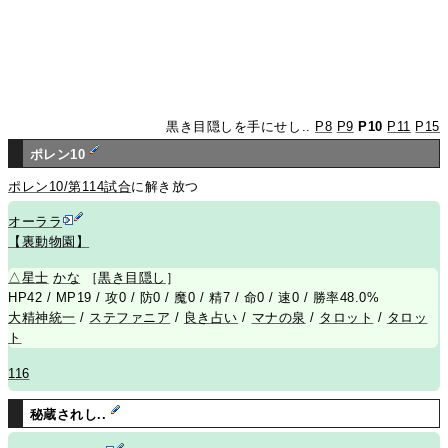
黒き目隠しを手にせし..
P8
P9
P10
P11
P15
ポレン10
ポレン10/第114試合
に解き放つ
オーララ
【裏動物園】
△
星士
かな
［
黒き目隠し
］
HP42 / MP19 / 攻0 / 防0 / 魔0 / 精7 / 命0 / 速0 / 勝率48.0%
大精神統一
/
ステファニア
/
良き占い
/
マナの泉
/
タロット
/
タロッ
ト
116
秘蔵されし..