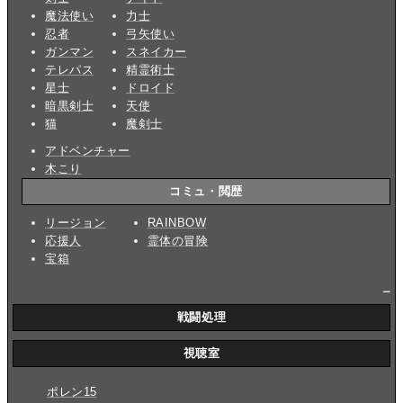
魔法使い
力士
忍者
弓矢使い
ガンマン
スネイカー
テレパス
精霊術士
星士
ドロイド
暗黒剣士
天使
猫
魔剣士
アドベンチャー
木こり
コミュ・閲歴
リージョン
RAINBOW
応援人
霊体の冒険
宝箱
_
戦闘処理
視聴室
ポレン15