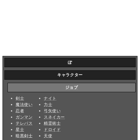
ぽ
キャラクター
ジョブ
剣士
ナイト
魔法使い
力士
忍者
弓矢使い
ガンマン
スネイカー
テレパス
精霊術士
星士
ドロイド
暗黒剣士
天使