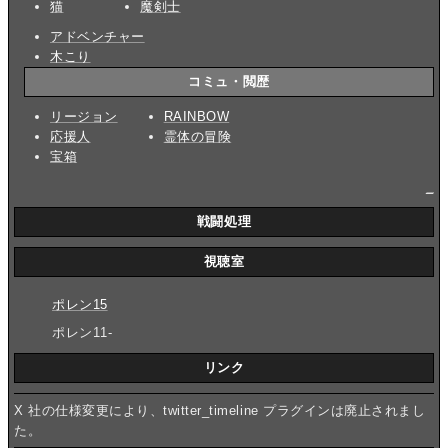
猫
魔剣士
アドベンチャー
木こり
コミュ・閲歴
リージョン
RAINBOW
応援人
霊体の冒険
宝箱
_
戦闘処理
視聴室
ポレン15
ポレン11-
リンク
X 社の仕様変更により、twitter_timeline プラグインは廃止されまし
た。