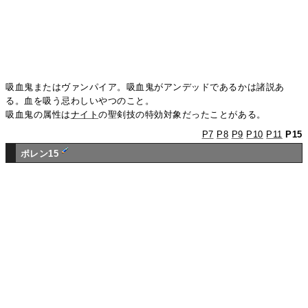
吸血鬼またはヴァンパイア。吸血鬼がアンデッドであるかは諸説あ
る。血を吸う忌わしいやつのこと。
吸血鬼の属性は
ナイト
の聖剣技の特効対象だったことがある。
P7
P8
P9
P10
P11
P15
ポレン15