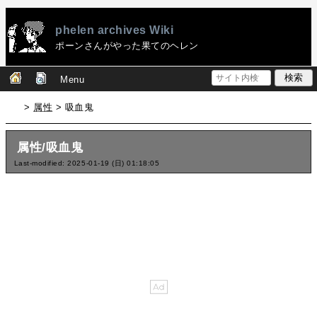
phelen archives Wiki
ポーンさんがやった果てのヘレン
Menu
>
属性
> 吸血鬼
属性/吸血鬼
Last-modified: 2025-01-19 (日) 01:18:05